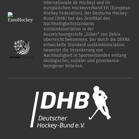
Internationale de Hockey) und im
europäischen Hockeyverband EH (European
Hockey Federation). Der Deutsche Hockey-
Bund (DHB) hat das Zertifikat des
Nachhaltigkeitsstandards
sustainAssociation in der
Auszeichnungsstufe „Silber“ von Dekra
überreicht bekommen. Der durch die DEKRA
entwickelte Standard sustainAssociation
bewertet die Verankerung von
Nachhaltigkeit in Sportverbänden entlang
ökologischer, sozialer und governance-
bezogener Kriterien.