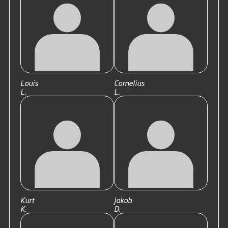
Louis
Cornelius
L.
L.
Kurt
Jakob
K.
D.