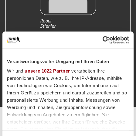
Raoul
Stiehler
Verantwortungsvoller Umgang mit Ihren Daten
Zurück zur Startseite
Wir und
unsere 1022 Partner
verarbeiten Ihre
persönlichen Daten, wie z. B. Ihre IP-Adresse, mithilfe
von Technologien wie Cookies, um Informationen auf
Ihrem Gerät zu speichern und darauf zuzugreifen und so
personalisierte Werbung und Inhalte, Messungen von
Werbung und Inhalten, Zielgruppenforschung sowie
Entwicklung von Angeboten zu ermöglichen. Sie
Alle Spiele unserer Danas und Honamas live und kostenfrei
entscheiden darüber, wer Ihre Daten für welche Zwecke
nutzt. Sie können Ihre Einwilligung jederzeit über die