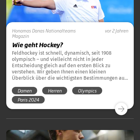
Honamas
Danas
Nationalteams
vor 2 Jahren
Magazin
Wie geht Hockey?
Feldhockey ist schnell, dynamisch, seit 1908
olympisch – und vielleicht nicht in jeder
Entscheidung gleich auf den ersten Blick zu
verstehen. Wir geben Ihnen einen kleinen
Überblick über die wichtigsten Bestimmungen aus
dem Regelwerk der olympischen Disziplin
Damen
Herren
Olympics
Feldhockey. Damit sich der Hockey-Regel-
Dschungel auch für die neuen Hockeyfreunde ganz
Paris 2024
schnell lichtet.