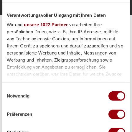
Verantwortungsvoller Umgang mit Ihren Daten
Wir und
unsere 1022 Partner
verarbeiten Ihre
Alle Spiele unserer Danas und Honamas live und kostenfrei
persönlichen Daten, wie z. B. Ihre IP-Adresse, mithilfe
von Technologien wie Cookies, um Informationen auf
Ihrem Gerät zu speichern und darauf zuzugreifen und so
personalisierte Werbung und Inhalte, Messungen von
Werbung und Inhalten, Zielgruppenforschung sowie
Hauptpartner
Entwicklung von Angeboten zu ermöglichen. Sie
entscheiden darüber, wer Ihre Daten für welche Zwecke
nutzt. Sie können Ihre Einwilligung jederzeit über die
Cookie-Erklärung oder durch Klicken auf das Privacy
Einwilligungsauswahl
Trigger Symbol ändern oder widerrufen
Notwendig
Wenn Sie es erlauben, würden wir auch gerne:
Präferenzen
Informationen über Ihre geografische Lage erfassen,
welche bis auf einige Meter genau sein können
Ihr Gerät durch aktives Scannen nach bestimmten