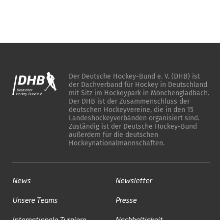
Der Deutsche Hockey-Bund e. V. (DHB) ist
der Dachverband für Hockey in Deutschland
mit Sitz im Hockeypark in Mönchengladbach.
Der DHB ist der Zusammenschluss der
deutschen Hockeyvereine, die in den 15
Landeshockeyverbänden organisiert sind.
Zuständig ist der Deutsche Hockey-Bund
außerdem für die deutschen
Hockeynationalmannschaften.
News
Newsletter
Unsere Teams
Presse
Internationale Turniere
Nachhaltigkeit