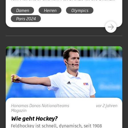
vor Paris 2024. Hier finden Sie einen Überblick
Damen
Herren
Olympics
über die bisherige Geschichte des Hockeysports
bei Olympischen Spielen und die Medaillen des
Paris 2024
DHB bei Olympischen Spielen.
Honamas
Danas
Nationalteams
vor 2 Jahren
Magazin
Wie geht Hockey?
Feldhockey ist schnell, dynamisch, seit 1908