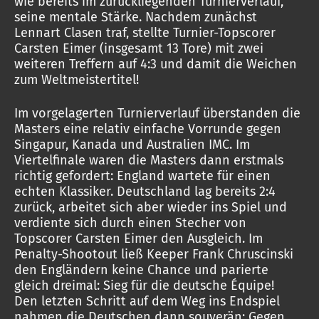
wie bereits im zurückliegenden Turnierverlauf,
seine mentale Stärke. Nachdem zunächst
Lennart Clasen traf, stellte Turnier-Topscorer
Carsten Eimer (insgesamt 13 Tore) mit zwei
weiteren Treffern auf 4:3 und damit die Weichen
zum Weltmeistertitel!
Im vorgelagerten Turnierverlauf überstanden die
Masters eine relativ einfache Vorrunde gegen
Singapur, Kanada und Australien IMC. Im
Viertelfinale waren die Masters dann erstmals
richtig gefordert: England wartete für einen
echten Klassiker. Deutschland lag bereits 2:4
zurück, arbeitet sich aber wieder ins Spiel und
verdiente sich durch einen Stecher von
Topscorer Carsten Eimer den Ausgleich. Im
Penalty-Shootout ließ Keeper Frank Chruscinski
den Engländern keine Chance und parierte
gleich dreimal: Sieg für die deutsche Équipe!
Den letzten Schritt auf dem Weg ins Endspiel
nahmen die Deutschen dann souverän: Gegen