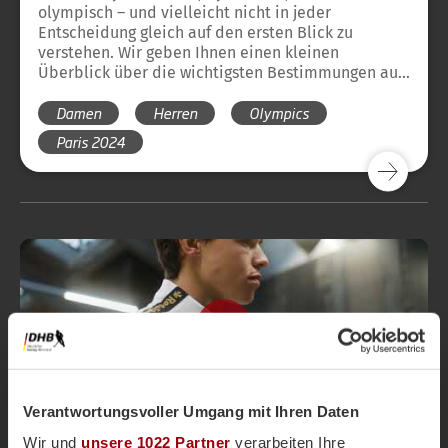
olympisch – und vielleicht nicht in jeder
Entscheidung gleich auf den ersten Blick zu
verstehen. Wir geben Ihnen einen kleinen
Überblick über die wichtigsten Bestimmungen aus
dem Regelwerk der olympischen Disziplin
Damen
Herren
Olympics
Feldhockey. Damit sich der Hockey-Regel-
Dschungel auch für die neuen Hockeyfreunde ganz
Paris 2024
schnell lichtet.
vor 5 Jahren
Verantwortungsvoller Umgang mit Ihren Daten
Reece präsentiert Tokyo Replica Shirts
Wir und
unsere 1022 Partner
verarbeiten Ihre