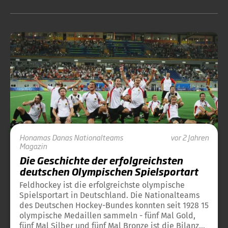
Honamas
Danas
Nationalteams
vor 2 Jahren
Magazin
Die Geschichte der erfolgreichsten
deutschen Olympischen Spielsportart
Feldhockey ist die erfolgreichste olympische
Spielsportart in Deutschland. Die Nationalteams
des Deutschen Hockey-Bundes konnten seit 1928 15
olympische Medaillen sammeln - fünf Mal Gold,
fünf Mal Silber und fünf Mal Bronze ist die Bilanz