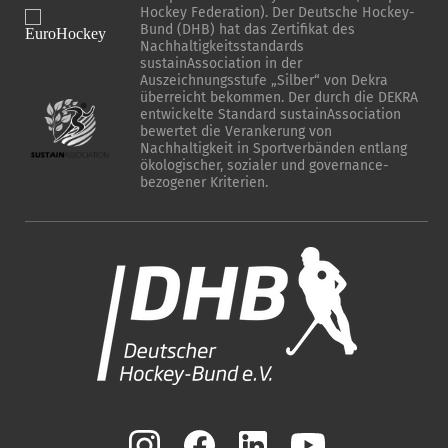
Hockey Federation). Der Deutsche Hockey-
Bund (DHB) hat das Zertifikat des
Nachhaltigkeitsstandards
sustainAssociation in der
Auszeichnungsstufe „Silber“ von Dekra
überreicht bekommen. Der durch die DEKRA
entwickelte Standard sustainAssociation
bewertet die Verankerung von
Nachhaltigkeit in Sportverbänden entlang
ökologischer, sozialer und governance-
bezogener Kriterien.