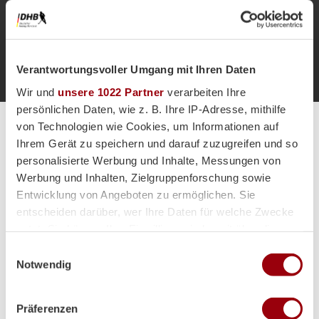
Zur Startseite
Verantwortungsvoller Umgang mit Ihren Daten
Wir und
unsere 1022 Partner
verarbeiten Ihre
persönlichen Daten, wie z. B. Ihre IP-Adresse, mithilfe
von Technologien wie Cookies, um Informationen auf
Alle Spiele unserer Danas und Honamas live und kostenfrei
Ihrem Gerät zu speichern und darauf zuzugreifen und so
personalisierte Werbung und Inhalte, Messungen von
Werbung und Inhalten, Zielgruppenforschung sowie
Entwicklung von Angeboten zu ermöglichen. Sie
entscheiden darüber, wer Ihre Daten für welche Zwecke
Hauptpartner
nutzt. Sie können Ihre Einwilligung jederzeit über die
Cookie-Erklärung oder durch Klicken auf das Privacy
Einwilligungsauswahl
Trigger Symbol ändern oder widerrufen
Notwendig
Wenn Sie es erlauben, würden wir auch gerne:
Präferenzen
Informationen über Ihre geografische Lage erfassen,