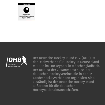
Der Deutsche Hockey-Bund e. V. (DHB) ist
der Dachverband für Hockey in Deutschland
mit Sitz im Hockeypark in Mönchengladbach.
Der DHB ist der Zusammenschluss der
deutschen Hockeyvereine, die in den 15
Landeshockeyverbänden organisiert sind.
Zuständig ist der Deutsche Hockey-Bund
außerdem für die deutschen
Hockeynationalmannschaften.