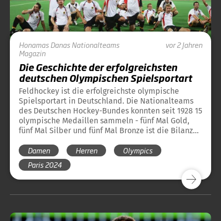
Honamas
Danas
Nationalteams
vor 2 Jahren
Magazin
Die Geschichte der erfolgreichsten
deutschen Olympischen Spielsportart
Feldhockey ist die erfolgreichste olympische
Spielsportart in Deutschland. Die Nationalteams
des Deutschen Hockey-Bundes konnten seit 1928 15
olympische Medaillen sammeln - fünf Mal Gold,
fünf Mal Silber und fünf Mal Bronze ist die Bilanz
vor Paris 2024. Hier finden Sie einen Überblick
Damen
Herren
Olympics
über die bisherige Geschichte des Hockeysports
bei Olympischen Spielen und die Medaillen des
Paris 2024
DHB bei Olympischen Spielen.