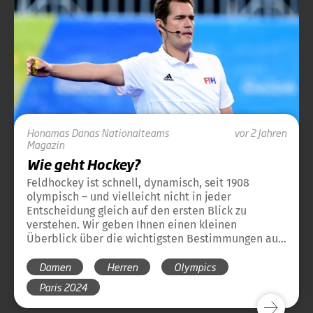
Honamas
Danas
Nationalteams
vor 2 Jahren
Magazin
Wie geht Hockey?
Feldhockey ist schnell, dynamisch, seit 1908
olympisch – und vielleicht nicht in jeder
Entscheidung gleich auf den ersten Blick zu
verstehen. Wir geben Ihnen einen kleinen
Überblick über die wichtigsten Bestimmungen aus
dem Regelwerk der olympischen Disziplin
Damen
Herren
Olympics
Feldhockey. Damit sich der Hockey-Regel-
Dschungel auch für die neuen Hockeyfreunde ganz
Paris 2024
schnell lichtet.