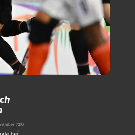
ich
n
ecember 2023
nale bei