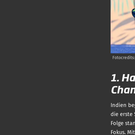
Fotocredits
1. H
Chan
Indien be
die erste
Folge sta
Fokus. Mi