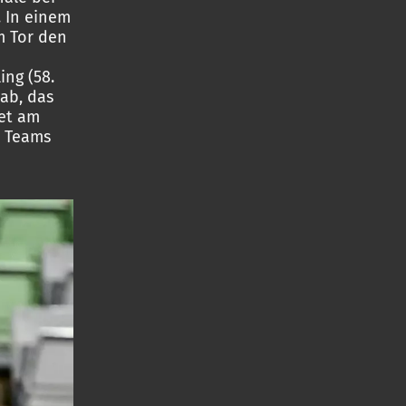
. In einem
m Tor den
ing (58.
ab, das
det am
n Teams