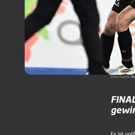
Fotocredits:
Wo
FINAL
gewin
Es ist vo