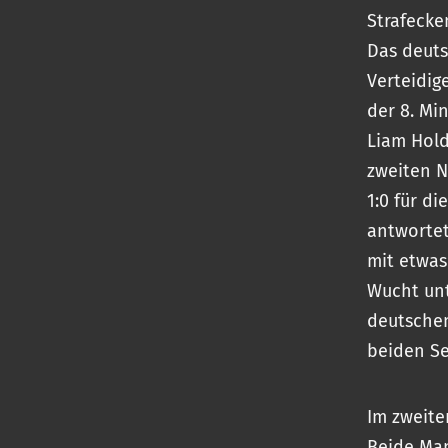
Strafecke
Das deuts
Verteidig
der 8. Mi
Liam Hold
zweiten N
1:0 für d
antwortet
mit etwas
Wucht unt
deutschem
beiden Se
Im zweiten
Beide Man