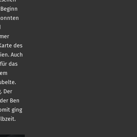
 Beginn
 konnten
d
mmer
Karte des
dien. Auch
für das
nem
ubelte.
. Der
eder Ben
omit ging
lbzeit.