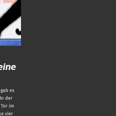
eine
 gab es
In der
 Tor im
us vier