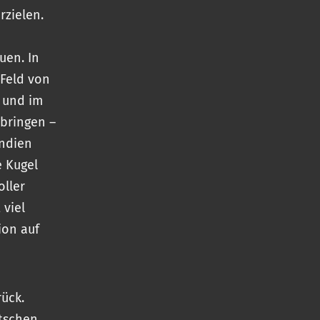
rzielen.
uen. In
 Feld von
 und im
bringen –
Indien
e Kugel
oller
 viel
ion auf
rück.
utschen