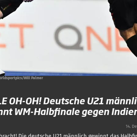
rldsportpics/Will Palmer
E OH-OH! Deutsche U21 männl
nt WM-Halbfinale gegen Indie
14. D
llbracht! Die deutsche U21 männlich gewinnt das Halbfi