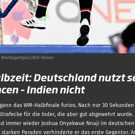
:
Worldsportpics/Will Palmer
albzeit: Deutschland nutzt s
cen – Indien nicht
gann das WM-Halbfinale furios. Nach nur 30 Sekunden
 Strafecke für die Inder, die aber gut abgewehrt wurde. 
nd immer wieder Joshua Onyekwue Nnaji im deutschen
t starken Paraden verhinderte er das erste Gegentor. A