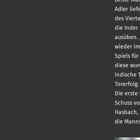
Adler lie
des Viert
die Inder
ausüben.
wieder im
Spiels fü
diese wur
indische 
Torerfolg
Die erste
Schuss vo
Hasbach, 
die Manns