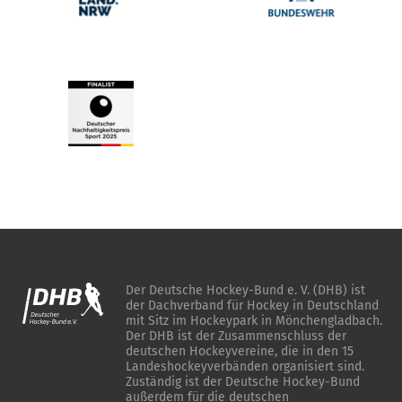
Der Deutsche Hockey-Bund e. V. (DHB) ist
der Dachverband für Hockey in Deutschland
mit Sitz im Hockeypark in Mönchengladbach.
Der DHB ist der Zusammenschluss der
deutschen Hockeyvereine, die in den 15
Landeshockeyverbänden organisiert sind.
Zuständig ist der Deutsche Hockey-Bund
außerdem für die deutschen