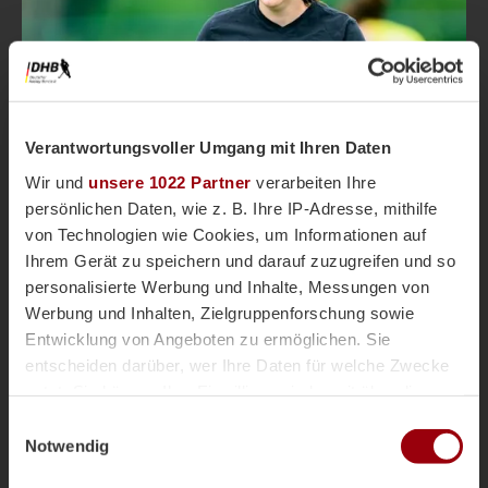
Nationalteams
Weibliche U18
vor 4 Monaten
Magazin
Verantwortungsvoller Umgang mit Ihren Daten
wU18-Bundestrainerin Zerbs: "Ich bin
Wir und
unsere 1022 Partner
verarbeiten Ihre
gespannt zu sehen, wie die Mädels die
persönlichen Daten, wie z. B. Ihre IP-Adresse, mithilfe
Herausforderung annehmen"
von Technologien wie Cookies, um Informationen auf
Corinna Zerbs ist Bundestrainerin der weiblichen
Ihrem Gerät zu speichern und darauf zuzugreifen und so
U18-Nationalmannschaft, die im französischen
personalisierte Werbung und Inhalte, Messungen von
Douai beim Osterturnier unter anderem auf Irland,
Frankreich und Spanien trifft. Im Interview spricht
Werbung und Inhalten, Zielgruppenforschung sowie
Zerbs über die sportlichen Ziele im Lehrgangsjahr
Entwicklung von Angeboten zu ermöglichen. Sie
2026, die positive Entwicklung der weiblichen
entscheiden darüber, wer Ihre Daten für welche Zwecke
U18-Nationalmannschaft
Jugend in Deutschland und die Hintergründe für
nutzt. Sie können Ihre Einwilligung jederzeit über die
ihren Wechsel aus Österreich zum DHB.
Cookie-Erklärung oder durch Klicken auf das Privacy
Einwilligungsauswahl
Trigger Symbol ändern oder widerrufen
Notwendig