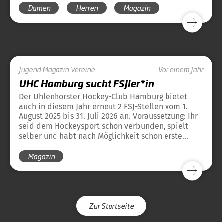
Damen
Herren
Magazin
bei den Danas um die bisherige Kapitänin Nike
Lorenz (196 Länderspiele), Anne Schröder (243
Länderspiele), Kira Horn (97 Länderspiele),
Charlotte Stapenhorst (179 Länderspiele) und
Cécile Pieper (219 Länderspiele). Bei den Honamas
treten Niklas Wellen (213 Länderspiele) und Marco
Miltkau (160 Länderspiele) zurück.
Jugend
Magazin
Vereine
Vor einem Jahr
UHC Hamburg sucht FSJler*in
Der Uhlenhorster Hockey-Club Hamburg bietet
auch in diesem Jahr erneut 2 FSJ-Stellen vom 1.
August 2025 bis 31. Juli 2026 an. Voraussetzung: Ihr
seid dem Hockeysport schon verbunden, spielt
selber und habt nach Möglichkeit schon erste
Erfahrungen im Training von Kindern und/oder
Magazin
Jugendlichen.
Zur Startseite