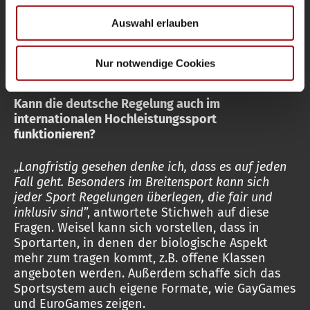
soziale Medien, Werbung und Analysen weiter. Unsere
in Austauschprozessen mit dem DOSB, der
Auswahl erlauben
Deutschen Sportjugend und dem Queer-
Partner führen diese Informationen möglicherweise mit
Beauftragten der Bundesregierung. Viele
weiteren Daten zusammen, die Sie ihnen bereitgestellt
Verbände, die noch keine Regelung haben,
haben oder die sie im Rahmen Ihrer Nutzung der Dienste
Nur notwendige Cookies
wenden sich an den DHB.
gesammelt haben.
Kann die deutsche Regelung auch im
internationalen Hochleistungssport
funktionieren?
„
Langfristig gesehen denke ich, dass es auf jeden
Fall geht. Besonders im Breitensport kann sich
jeder Sport Regelungen überlegen, die fair und
inklusiv sind
”, antwortete Stichweh auf diese
Fragen. Weisel kann sich vorstellen, dass in
Sportarten, in denen der biologische Aspekt
mehr zum tragen kommt, z.B. offene Klassen
angeboten werden. Außerdem schaffe sich das
Sportsystem auch eigene Formate, wie GayGames
und EuroGames zeigen.