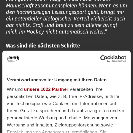
Mannschaft zusammenspielen können. Wenn es um
den hochklassigen Leistungssport geht, bringt mir
ein potentieller biologischer Vorteil vielleicht auch
gar nichts. Groß und breit zu sein alleine bringt
mich im Hockey nicht automatisch weiter.
”
Was sind die nächsten Schritte
Nachdem die formalen Regelungen getroffen
sind, erläutert Carl Stichweh, dass es eine aktuell
schwer zu verändernde Realität gibt, die auch
benannt werden muss: „
Es gibt im Sport
Verantwortungsvoller Umgang mit Ihren Daten
grundsätzlich den Umstand bzw. Problem, dass wir
Wir und
unsere 1022 Partner
verarbeiten Ihre
ein binäres System haben, Geschlecht aber nicht
persönlichen Daten, wie z. B. Ihre IP-Adresse, mithilfe
binär ist, wodurch wir die Realität nicht abbilden
von Technologien wie Cookies, um Informationen auf
und einige Menschen quasi immer ausschließen.
Ihrem Gerät zu speichern und darauf zuzugreifen und so
Wir können uns definitiv über unsere Regelung
personalisierte Werbung und Inhalte, Messungen von
freuen, dürfen aber dabei nicht vergessen, dass wir
weiterhin der Realität nicht gerecht werden
.”
Werbung und Inhalten, Zielgruppenforschung sowie
Entwicklung von Angeboten zu ermöglichen. Sie