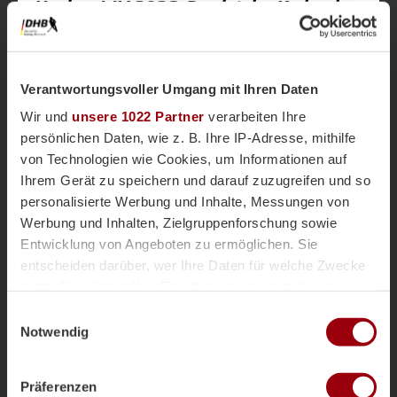
Hockey-WM 2026: Das ist der Kader der
Damen-Nationalmannschaft
Bundestrainerin Janneke Schopman hat den Kader
der deutschen Damen-Nationalmannschaft für die
Weltmeisterschaft in Belgien und den
Verantwortungsvoller Umgang mit Ihren Daten
Niederlanden (15. Bis 30. August) bekanntgegeben.
Wir und
unsere 1022 Partner
verarbeiten Ihre
Dabei sind 13 WM-Debütantinnen und vier
Spielerinnen, die noch kein großes Turnier gespielt
persönlichen Daten, wie z. B. Ihre IP-Adresse, mithilfe
Weltmeisterschaft
Feld-WM
haben.
von Technologien wie Cookies, um Informationen auf
Ihrem Gerät zu speichern und darauf zuzugreifen und so
personalisierte Werbung und Inhalte, Messungen von
Werbung und Inhalten, Zielgruppenforschung sowie
Entwicklung von Angeboten zu ermöglichen. Sie
entscheiden darüber, wer Ihre Daten für welche Zwecke
nutzt. Sie können Ihre Einwilligung jederzeit über die
Cookie-Erklärung oder durch Klicken auf das Privacy
Einwilligungsauswahl
Trigger Symbol ändern oder widerrufen
Notwendig
Wenn Sie es erlauben, würden wir auch gerne:
Präferenzen
Informationen über Ihre geografische Lage erfassen,