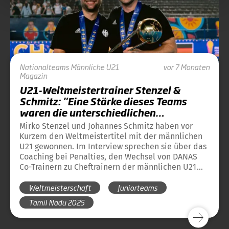
Nationalteams
Männliche U21
vor 7 Monaten
Magazin
U21-Weltmeistertrainer Stenzel &
Schmitz: "Eine Stärke dieses Teams
waren die unterschiedlichen
Charaktere"
Mirko Stenzel und Johannes Schmitz haben vor
Kurzem den Weltmeistertitel mit der männlichen
U21 gewonnen. Im Interview sprechen sie über das
Coaching bei Penalties, den Wechsel von DANAS
Co-Trainern zu Cheftrainern der männlichen U21
und die Führungsstärke der U21.
Weltmeisterschaft
Juniorteams
Tamil Nadu 2025