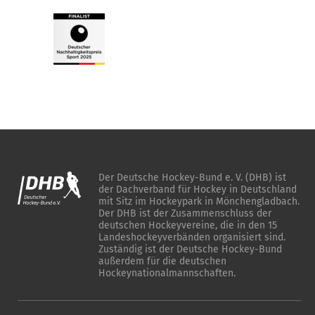
Der Deutsche Hockey-Bund e. V. (DHB) ist
der Dachverband für Hockey in Deutschland
mit Sitz im Hockeypark in Mönchengladbach.
Der DHB ist der Zusammenschluss der
deutschen Hockeyvereine, die in den 15
Landeshockeyverbänden organisiert sind.
Zuständig ist der Deutsche Hockey-Bund
außerdem für die deutschen
Hockeynationalmannschaften.