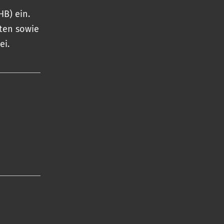
B) ein.
eten sowie
ei.