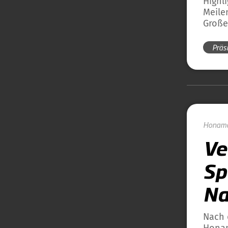
Highl
Meile
Große
Präs
Honam
Ve
Sp
Na
Nach 
Honam