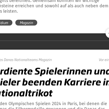
ights bereithielt. Gemeinsam konnten wir wichtige
nsteine erreichen und sowohl auf als auch neben dem 
s leisten.
idium
Magazin
as
Danas
Nationalteams
Magazin
Vor ei
rdiente Spielerinnen un
ieler beenden Karriere 
tionaltrikot
den Olympischen Spielen 2024 in Paris, bei denen die
as die Silbermedaille gewannen und die Danas das