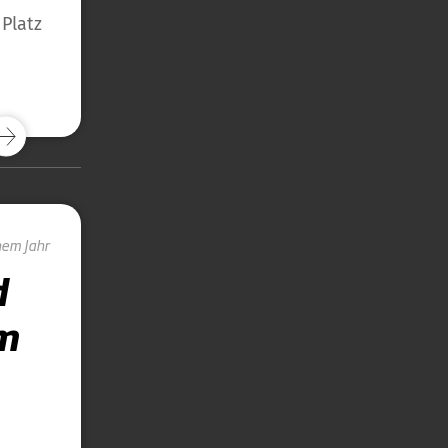
Platz
nem Jahr
d
im