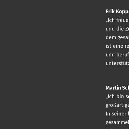
Erik Kopp
„Ich freu
und die Z
dem gesa
ist eine 
und beruf
unterstüt
Martin Sc
„Ich bin s
großartig
In seiner
gesammelt