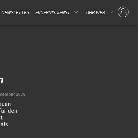
NEWSLETTER
ERGEBNISDIENST
DHB WEB
m
ecember 2024
euen
für den
zt
als