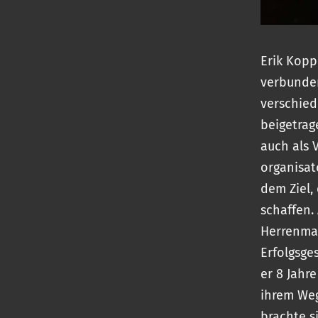
Erik Kopp
verbunden
verschied
beigetrag
auch als 
organisat
dem Ziel,
schaffen. 
Herrenman
Erfolgsge
er 8 Jahr
ihrem Weg
brachte s