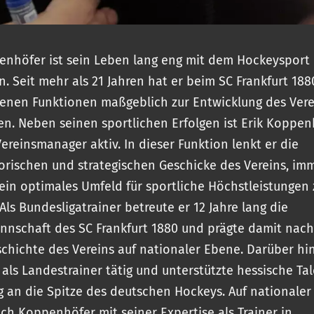
enhöfer ist sein Leben lang eng mit dem Hockeysport
. Seit mehr als 21 Jahren hat er beim SC Frankfurt 188
enen Funktionen maßgeblich zur Entwicklung des Vere
en. Neben seinen sportlichen Erfolgen ist Erik Koppen
Vereinsmanager aktiv. In dieser Funktion lenkt er die
orischen und strategischen Geschicke des Vereins, im
 ein optimales Umfeld für sportliche Höchstleistungen 
Als Bundesligatrainer betreute er 12 Jahre lang die
nschaft des SC Frankfurt 1880 und prägte damit nach
schichte des Vereins auf nationaler Ebene. Darüber hi
e als Landestrainer tätig und unterstützte hessische Ta
 an die Spitze des deutschen Hockeys. Auf nationale
ich Koppenhöfer mit seiner Expertise als Trainer in