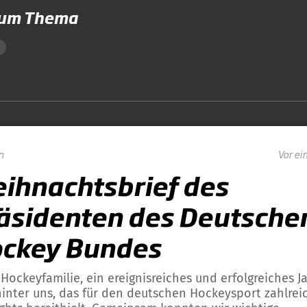
zum Thema
n
Vor ei
ihnachtsbrief des
äsidenten des Deutsche
ckey Bundes
 Hockeyfamilie, ein ereignisreiches und erfolgreiches J
 hinter uns, das für den deutschen Hockeysport zahlrei