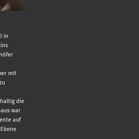
0 in
ins
höfer
mer mit
zu
haltig die
naus war
lente auf
r Ebene