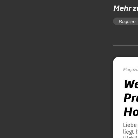
Mehr 
Magazin
Magazi
We
Pr
Ho
Liebe
liegt