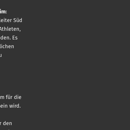
im:
leiter Süd
Athleten,
den. Es
lichen
u
im für die
ein wird.
ür den