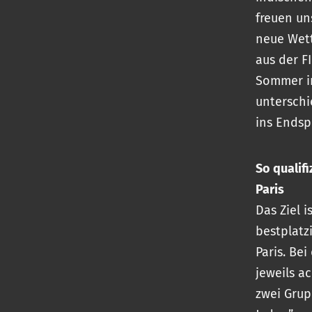
freuen un
neue Wet
aus der F
Sommer in
unterschi
ins Endsp
So qualif
Paris
Das Ziel 
bestplatz
Paris. Be
jeweils a
zwei Grup