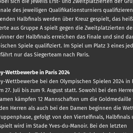
obei sich die jeweils Erst- und Zweitplatzierten der Gr
nale des jeweiligen Qualifikationsturniers qualifizieren
enden Halbfinals werden über Kreuz gespielt, das heiß
ierte aus Gruppe A spielt gegen die Zweitplatzierten d
winner der Halbfinals erreichen das Finale und sind da
ischen Spiele qualifiziert. Im Spiel um Platz 3 eines je
s fährt nur das Siegerteam nach Paris.
y-Wettbewerbe in Paris 2024
y-Wettbewerbe bei den Olympischen Spielen 2024 in P
m 27. Juli bis zum 9. August statt. Sowohl bei den Herre
Damen kämpfen 12 Mannschaften um die Goldmedaille 
 den Herren als auch bei den Damen beginnen die We
ruppenphase, gefolgt von den Viertelfinals, Halbfinals
espielt wird im Stade Yves-du-Manoir. Bei den letzten