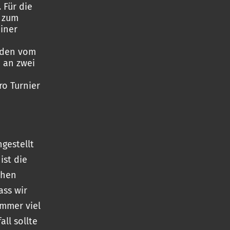
 Für die
 zum
ainer
erden vom
n an zwei
ro Turnier
ngestellt
ist die
chen
ass wir
immer viel
ll sollte