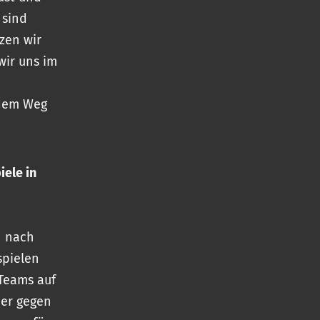
 sind
zen wir
wir uns im
 dem Weg
iele in
n nach
spielen
Teams auf
der gegen