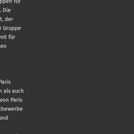
uppen für
. Die
t, der
er Gruppe
mit für
den
aris
n als auch
von Paris
ttbewerbe
 und