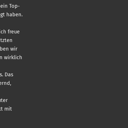
 ein Top-
egt haben.
ich freue
etzten
aben wir
n wirklich
s. Das
ernd,
uter
kt mit