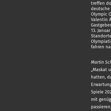
treffen d
deutsche
Olympic Q
Valentin 
Gastgeber
13. Januar
Standorte
Olympiati
fahren na
Martin Sc
„Maskat u
hatten, d
Erwartung
Spiele 202
mit genüg
passieren