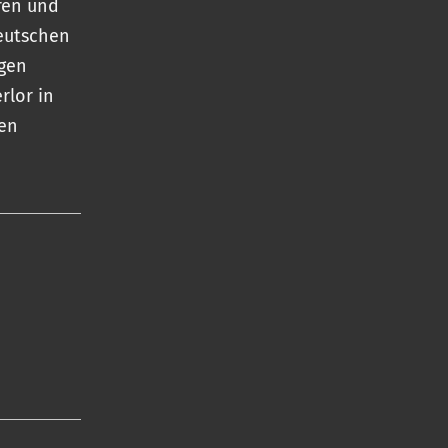
ren und
eutschen
agen
rlor in
den