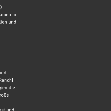
)
Damen in
alien und
sind
Ranchi
egen die
große
ast und