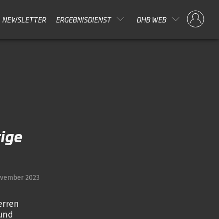
NEWSLETTER
ERGEBNISDIENST
DHB WEB
ige
ovember 2023
erren
 und