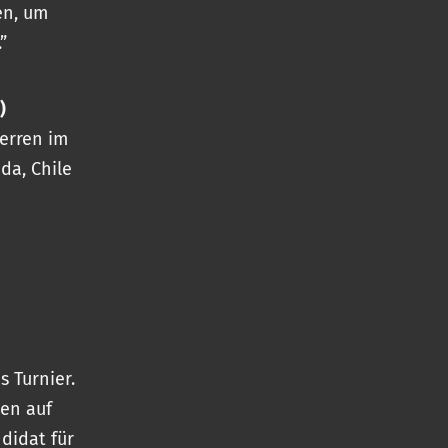
en, um
”
)
Herren im
da, Chile
 Turnier.
cen auf
didat für