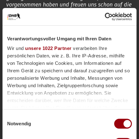
vorgenommen haben und freuen uns schon auf die
nächsten Pro League-Spiele."
Der Ausblick:
Verantwortungsvoller Umgang mit Ihren Daten
Nach einem tollen Auftritt der DANAS, die vor
allem in der zweiten Halbzeit auch das
Wir und
unsere 1022 Partner
verarbeiten Ihre
spielbestimmende Team waren, fährt das Team
persönlichen Daten, wie z. B. Ihre IP-Adresse, mithilfe
von Trainerin Janneke Schopman den ersten
von Technologien wie Cookies, um Informationen auf
Punkt der neuen Pro League Saison ein. Das
Ihrem Gerät zu speichern und darauf zuzugreifen und so
einzige was das deutsche Team sich heute
personalisierte Werbung und Inhalte, Messungen von
vorwerfen muss, sind die Fehler beim
Werbung und Inhalten, Zielgruppenforschung sowie
Strafeckenablauf. Weiter geht es für die DANAS
Entwicklung von Angeboten zu ermöglichen. Sie
ab dem 6. Februar nächsten Jahres in Valencia,
entscheiden darüber, wer Ihre Daten für welche Zwecke
wo jeweils zweimal Spanien und Belgien als
nutzt. Sie können Ihre Einwilligung jederzeit über die
Gegner warten.
Cookie-Erklärung oder durch Klicken auf das Privacy
Einwilligungsauswahl
Trigger Symbol ändern oder widerrufen
Notwendig
Diesen Artikel teilen
Wenn Sie es erlauben, würden wir auch gerne: