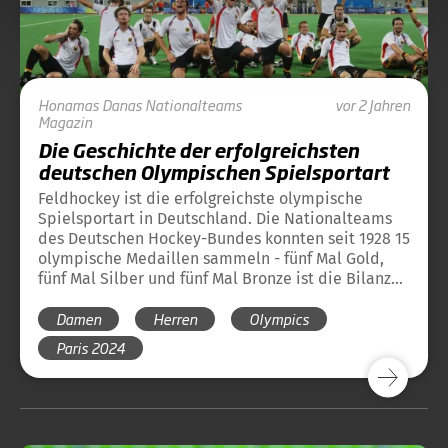
Honamas
Danas
Nationalteams
vor 2 Jahren
Magazin
Die Geschichte der erfolgreichsten
deutschen Olympischen Spielsportart
Feldhockey ist die erfolgreichste olympische
Spielsportart in Deutschland. Die Nationalteams
des Deutschen Hockey-Bundes konnten seit 1928 15
olympische Medaillen sammeln - fünf Mal Gold,
fünf Mal Silber und fünf Mal Bronze ist die Bilanz
vor Paris 2024. Hier finden Sie einen Überblick
Damen
Herren
Olympics
über die bisherige Geschichte des Hockeysports
bei Olympischen Spielen und die Medaillen des
Paris 2024
DHB bei Olympischen Spielen.