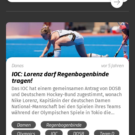
Danas
vor 5 Jahren
IOC: Lorenz darf Regenbogenbinde
tragen!
Das IOC hat einem gemeinsamen Antrag von DOSB
und Deutschem Hockey-Bund zugestimmt, wonach
Nike Lorenz, Kapitänin der deutschen Damen
National-Mannschaft bei den Spielen ihres Teams
während der Olympischen Spiele in Tokio die
Regenbogenfarbenbinde als Symbol für sexuelle
Damen
Regenbogenbinde
Diversität tragen darf.
Olympics
IOC
DOSB
Team D