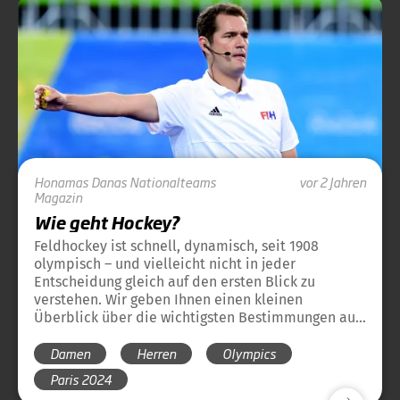
Honamas
Danas
Nationalteams
vor 2 Jahren
Magazin
Wie geht Hockey?
Feldhockey ist schnell, dynamisch, seit 1908
olympisch – und vielleicht nicht in jeder
Entscheidung gleich auf den ersten Blick zu
verstehen. Wir geben Ihnen einen kleinen
Überblick über die wichtigsten Bestimmungen aus
dem Regelwerk der olympischen Disziplin
Damen
Herren
Olympics
Feldhockey. Damit sich der Hockey-Regel-
Dschungel auch für die neuen Hockeyfreunde ganz
Paris 2024
schnell lichtet.