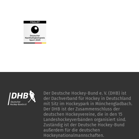
Der Deutsche Hockey-Bund e. V. (DHB) ist
der Dachverband für Hockey in Deutschland
mit Sitz im Hockeypark in Mönchengladbach.
Der DHB ist der Zusammenschluss der
deutschen Hockeyvereine, die in den 15
Landeshockeyverbänden organisiert sind.
Zuständig ist der Deutsche Hockey-Bund
außerdem für die deutschen
Hockeynationalmannschaften.