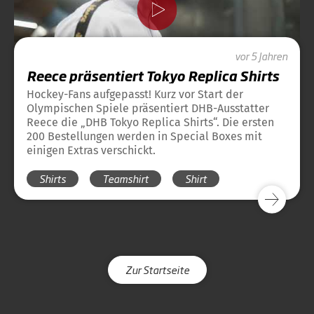
vor 5 Jahren
Reece präsentiert Tokyo Replica Shirts
Hockey-Fans aufgepasst! Kurz vor Start der
Olympischen Spiele präsentiert DHB-Ausstatter
Reece die „DHB Tokyo Replica Shirts“. Die ersten
200 Bestellungen werden in Special Boxes mit
einigen Extras verschickt.
Shirts
Teamshirt
Shirt
Zur Startseite