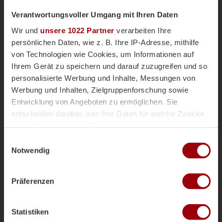
Verantwortungsvoller Umgang mit Ihren Daten
Mehr zum Thema
Wir und
unsere 1022 Partner
verarbeiten Ihre
persönlichen Daten, wie z. B. Ihre IP-Adresse, mithilfe
Damen
Mönchengladbach 2025
von Technologien wie Cookies, um Informationen auf
Ihrem Gerät zu speichern und darauf zuzugreifen und so
personalisierte Werbung und Inhalte, Messungen von
Werbung und Inhalten, Zielgruppenforschung sowie
Entwicklung von Angeboten zu ermöglichen. Sie
entscheiden darüber, wer Ihre Daten für welche Zwecke
nutzt. Sie können Ihre Einwilligung jederzeit über die
Cookie-Erklärung oder durch Klicken auf das Privacy
Einwilligungsauswahl
Trigger Symbol ändern oder widerrufen
Notwendig
Wenn Sie es erlauben, würden wir auch gerne:
Präferenzen
Informationen über Ihre geografische Lage erfassen,
welche bis auf einige Meter genau sein können
Honamas
Danas
Nationalteams
vor 2 Jahren
Ihr Gerät durch aktives Scannen nach bestimmten
Magazin
Statistiken
Merkmalen (Fingerprinting) identifizieren