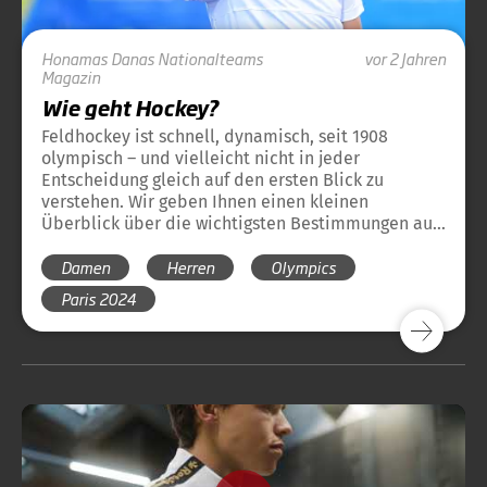
Honamas
Danas
Nationalteams
vor 2 Jahren
Magazin
Wie geht Hockey?
Feldhockey ist schnell, dynamisch, seit 1908
olympisch – und vielleicht nicht in jeder
Entscheidung gleich auf den ersten Blick zu
verstehen. Wir geben Ihnen einen kleinen
Überblick über die wichtigsten Bestimmungen aus
dem Regelwerk der olympischen Disziplin
Damen
Herren
Olympics
Feldhockey. Damit sich der Hockey-Regel-
Dschungel auch für die neuen Hockeyfreunde ganz
Paris 2024
schnell lichtet.