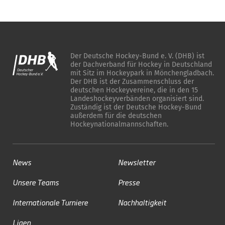
Der Deutsche Hockey-Bund e. V. (DHB) ist
der Dachverband für Hockey in Deutschland
mit Sitz im Hockeypark in Mönchengladbach.
Der DHB ist der Zusammenschluss der
deutschen Hockeyvereine, die in den 15
Landeshockeyverbänden organisiert sind.
Zuständig ist der Deutsche Hockey-Bund
außerdem für die deutschen
Hockeynationalmannschaften.
News
Newsletter
Unsere Teams
Presse
Internationale Turniere
Nachhaltigkeit
Ligen