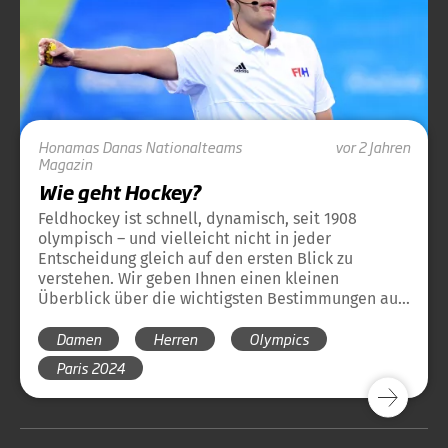
Honamas
Danas
Nationalteams
vor 2 Jahren
Magazin
Wie geht Hockey?
Feldhockey ist schnell, dynamisch, seit 1908
olympisch – und vielleicht nicht in jeder
Entscheidung gleich auf den ersten Blick zu
verstehen. Wir geben Ihnen einen kleinen
Überblick über die wichtigsten Bestimmungen aus
dem Regelwerk der olympischen Disziplin
Damen
Herren
Olympics
Feldhockey. Damit sich der Hockey-Regel-
Dschungel auch für die neuen Hockeyfreunde ganz
Paris 2024
schnell lichtet.