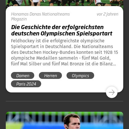
Honamas
Danas
Nationalteams
vor 2 Jahren
Magazin
Die Geschichte der erfolgreichsten
deutschen Olympischen Spielsportart
Feldhockey ist die erfolgreichste olympische
Spielsportart in Deutschland. Die Nationalteams
des Deutschen Hockey-Bundes konnten seit 1928 15
olympische Medaillen sammeln - fünf Mal Gold,
fünf Mal Silber und fünf Mal Bronze ist die Bilanz
vor Paris 2024. Hier finden Sie einen Überblick
Damen
Herren
Olympics
über die bisherige Geschichte des Hockeysports
bei Olympischen Spielen und die Medaillen des
Paris 2024
DHB bei Olympischen Spielen.