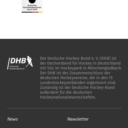
Der Deutsche Hockey-Bund e. V. (DHB) ist
der Dachverband für Hockey in Deutschland
mit Sitz im Hockeypark in Mönchengladbach.
Der DHB ist der Zusammenschluss der
deutschen Hockeyvereine, die in den 15
Landeshockeyverbänden organisiert sind.
Zuständig ist der Deutsche Hockey-Bund
außerdem für die deutschen
Hockeynationalmannschaften.
News
Newsletter