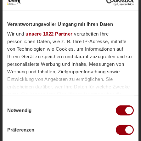
Alle Kader auf einen
Verantwortungsvoller Umgang mit Ihren Daten
Blick
Wir und
unsere 1022 Partner
verarbeiten Ihre
persönlichen Daten, wie z. B. Ihre IP-Adresse, mithilfe
von Technologien wie Cookies, um Informationen auf
Hier klicken zur Übersicht der Kader der
Ihrem Gerät zu speichern und darauf zuzugreifen und so
weiblichen U18 Teams
personalisierte Werbung und Inhalte, Messungen von
Werbung und Inhalten, Zielgruppenforschung sowie
Entwicklung von Angeboten zu ermöglichen. Sie
GRUPPEN UND SPIELPLAN U18 WEIBLICH
entscheiden darüber, wer Ihre Daten für welche Zwecke
nutzt. Sie können Ihre Einwilligung jederzeit über die
Die Gruppen
Cookie-Erklärung oder durch Klicken auf das Privacy
Einwilligungsauswahl
Trigger Symbol ändern oder widerrufen
Notwendig
Gruppe A
Gruppe B
Wenn Sie es erlauben, würden wir auch gerne:
Belgien
Österreich
Präferenzen
Informationen über Ihre geografische Lage erfassen,
Frankreich
Niederlande
welche bis auf einige Meter genau sein können