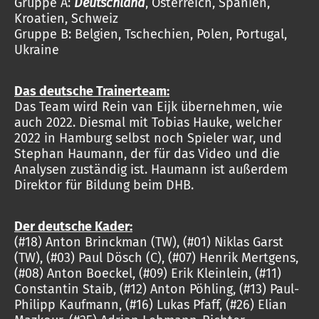
Gruppe A:
Deutschland
, Österreich, Spanien,
Kroatien, Schweiz
Gruppe B: Belgien, Tschechien, Polen, Portugal,
Ukraine
Das deutsche Trainerteam:
Das Team wird Rein van Eijk übernehmen, wie
auch 2022. Diesmal mit Tobias Hauke, welcher
2022 in Hamburg selbst noch Spieler war, und
Stephan Haumann, der für das Video und die
Analysen zuständig ist. Haumann ist außerdem
Direktor für Bildung beim DHB.
Der deutsche Kader:
(#18) Anton Brinckman (TW), (#01) Niklas Garst
(TW), (#03) Paul Dösch (C), (#07) Henrik Mertgens,
(#08) Anton Boeckel, (#09) Erik Kleinlein, (#11)
Constantin Staib, (#12) Anton Pöhling, (#13) Paul-
Philipp Kaufmann, (#16) Lukas Pfaff, (#26) Elian