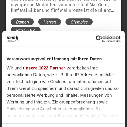
olympische Medaillen sammeln - fünf Mal Gold,
fünf Mal Silber und fünf Mal Bronze ist die Bilanz
vor Paris 2024. Hier finden Sie einen Überblick
Damen
Herren
Olympics
über die bisherige Geschichte des Hockeysports
bei Olympischen Spielen und die Medaillen des
Paris 2024
DHB bei Olympischen Spielen.
Verantwortungsvoller Umgang mit Ihren Daten
Wir und
unsere 1022 Partner
verarbeiten Ihre
persönlichen Daten, wie z. B. Ihre IP-Adresse, mithilfe
von Technologien wie Cookies, um Informationen auf
Ihrem Gerät zu speichern und darauf zuzugreifen und so
personalisierte Werbung und Inhalte, Messungen von
Werbung und Inhalten, Zielgruppenforschung sowie
Entwicklung von Angeboten zu ermöglichen. Sie
entscheiden darüber, wer Ihre Daten für welche Zwecke
Honamas
Danas
Nationalteams
vor 2 Jahren
Magazin
nutzt. Sie können Ihre Einwilligung jederzeit über die