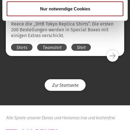
Reece präsentiert Tokyo Replica Shirts
haben oder die sie im Rahmen Ihrer Nutzung der Dienste
Nur notwendige Cookies
Hockey-Fans aufgepasst! Kurz vor Start der
gesammelt haben.
Olympischen Spiele präsentiert DHB-Ausstatter
Reece die „DHB Tokyo Replica Shirts“. Die ersten
200 Bestellungen werden in Special Boxes mit
einigen Extras verschickt.
Shirts
Teamshirt
Shirt
Zur Startseite
Alle Spiele unserer Danas und Honamas live und kostenfrei