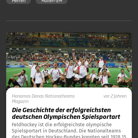
Herren
Hallen-EM
Honamas
Danas
Nationalteams
vor 2 Jahren
Magazin
Die Geschichte der erfolgreichsten
deutschen Olympischen Spielsportart
Feldhockey ist die erfolgreichste olympische
Spielsportart in Deutschland. Die Nationalteams
des Deutschen Hockey-Bundes konnten seit 1928 15