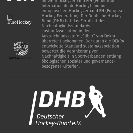
im Welthockeyverband FIH (Fédération
Internationale de Hockey) und im
europäischen Hockeyverband EH (European
Hockey Federation). Der Deutsche Hockey-
Bund (DHB) hat das Zertifikat des
Nachhaltigkeitsstandards
sustainAssociation in der
Auszeichnungsstufe „Silber“ von Dekra
überreicht bekommen. Der durch die DEKRA
entwickelte Standard sustainAssociation
bewertet die Verankerung von
Nachhaltigkeit in Sportverbänden entlang
ökologischer, sozialer und governance-
bezogener Kriterien.