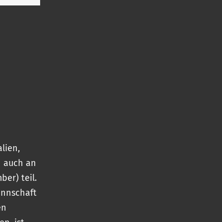
lien,
n auch an
er) teil.
annschaft
en