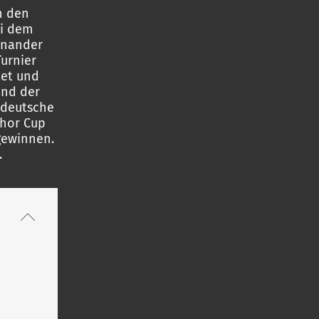
n den
ei dem
inander
Turnier
tet und
und der
 deutsche
ohor Cup
 gewinnen.
.