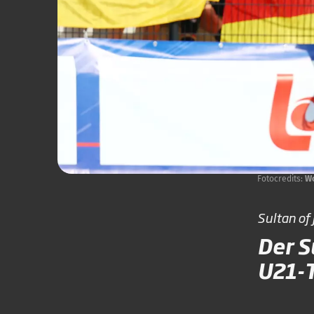
Fotocredits:
Wo
Sultan of
Der S
U21-T