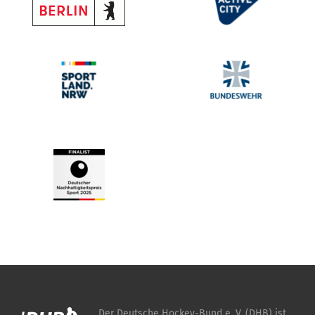
Der Deutsche Hockey-Bund e. V. (DHB) ist