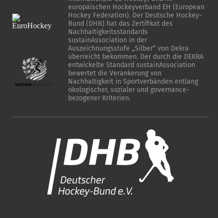
europäischen Hockeyverband EH (European
Hockey Federation). Der Deutsche Hockey-
Bund (DHB) hat das Zertifikat des
Nachhaltigkeitsstandards
sustainAssociation in der
Auszeichnungsstufe „Silber“ von Dekra
überreicht bekommen. Der durch die DEKRA
entwickelte Standard sustainAssociation
bewertet die Verankerung von
Nachhaltigkeit in Sportverbänden entlang
ökologischer, sozialer und governance-
bezogener Kriterien.