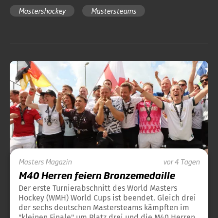
Mastershockey
Mastersteams
Masters
Magazin
vor 4 Tagen
M40 Herren feiern Bronzemedaille
Der erste Turnierabschnitt des World Masters
Hockey (WMH) World Cups ist beendet. Gleich drei
der sechs deutschen Mastersteams kämpften im
"kleinen Finale" um Platz drei und die M40 Herren