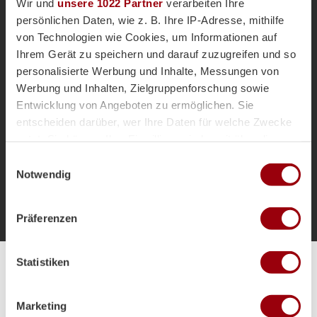
Wir und
unsere 1022 Partner
verarbeiten Ihre
Zweimal Silber, einmal Bronze!
persönlichen Daten, wie z. B. Ihre IP-Adresse, mithilfe
Deutsche Ü-Nationalmannschaften glänzen bei
von Technologien wie Cookies, um Informationen auf
WMH European Championships in Ludwigsburg.
Ihrem Gerät zu speichern und darauf zuzugreifen und so
personalisierte Werbung und Inhalte, Messungen von
Mastershockey
Masters-EM
Werbung und Inhalten, Zielgruppenforschung sowie
Masters-EM-Ludwigsburg-2025
Entwicklung von Angeboten zu ermöglichen. Sie
entscheiden darüber, wer Ihre Daten für welche Zwecke
nutzt. Sie können Ihre Einwilligung jederzeit über die
Cookie-Erklärung oder durch Klicken auf das Privacy
Einwilligungsauswahl
Trigger Symbol ändern oder widerrufen
Notwendig
Zur Startseite
Wenn Sie es erlauben, würden wir auch gerne:
Präferenzen
Informationen über Ihre geografische Lage erfassen,
welche bis auf einige Meter genau sein können
Ihr Gerät durch aktives Scannen nach bestimmten
Statistiken
Merkmalen (Fingerprinting) identifizieren
Alle Spiele unserer Danas und Honamas live und kostenfrei
Erfahren Sie mehr darüber, wie Ihre persönlichen Daten
verarbeitet werden, und legen Sie Ihre Präferenzen im
Marketing
Abschnitt Einzelheiten
fest.