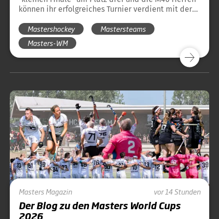
können ihr erfolgreiches Turnier verdient mit der
Bronzemedaille krönen. Hier ist die Bilanz der
Mastershockey
Mastersteams
sechs deutschen Teams im ersten Teil des WMH
World Cups.
Masters-WM
Masters
Magazin
vor 14 Stunden
Der Blog zu den Masters World Cups
2026