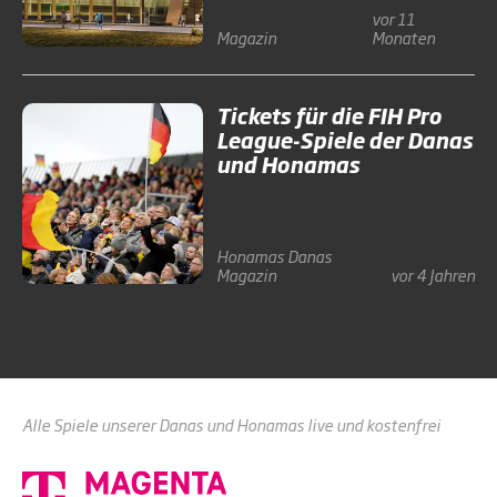
vor 11
Magazin
Monaten
Tickets für die FIH Pro
League-Spiele der Danas
und Honamas
Honamas
Danas
Magazin
vor 4 Jahren
Alle Spiele unserer Danas und Honamas live und kostenfrei