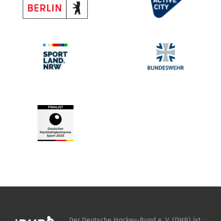
Der Deutsche Hockey-Bund e. V. (DHB) ist