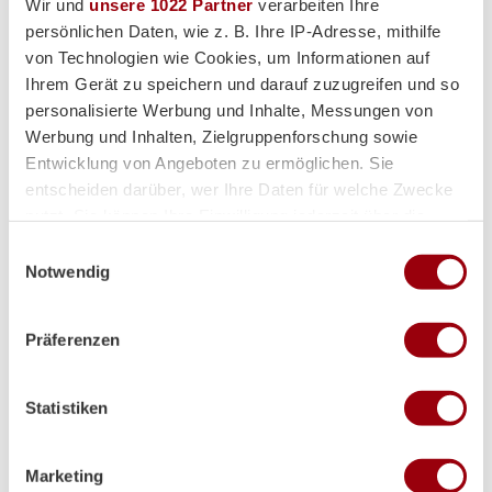
Wir und
unsere 1022 Partner
verarbeiten Ihre
Supplier
persönlichen Daten, wie z. B. Ihre IP-Adresse, mithilfe
von Technologien wie Cookies, um Informationen auf
Ihrem Gerät zu speichern und darauf zuzugreifen und so
personalisierte Werbung und Inhalte, Messungen von
Werbung und Inhalten, Zielgruppenforschung sowie
Entwicklung von Angeboten zu ermöglichen. Sie
entscheiden darüber, wer Ihre Daten für welche Zwecke
nutzt. Sie können Ihre Einwilligung jederzeit über die
Cookie-Erklärung oder durch Klicken auf das Privacy
Einwilligungsauswahl
Trigger Symbol ändern oder widerrufen
Notwendig
Wenn Sie es erlauben, würden wir auch gerne:
Präferenzen
Informationen über Ihre geografische Lage erfassen,
welche bis auf einige Meter genau sein können
Ihr Gerät durch aktives Scannen nach bestimmten
Statistiken
Merkmalen (Fingerprinting) identifizieren
Erfahren Sie mehr darüber, wie Ihre persönlichen Daten
verarbeitet werden, und legen Sie Ihre Präferenzen im
Marketing
Abschnitt Einzelheiten
fest.