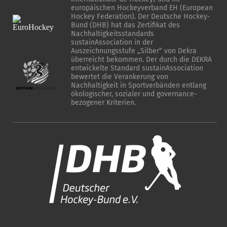
europäischen Hockeyverband EH (European
Hockey Federation). Der Deutsche Hockey-
Bund (DHB) hat das Zertifikat des
Nachhaltigkeitsstandards
sustainAssociation in der
Auszeichnungsstufe „Silber“ von Dekra
überreicht bekommen. Der durch die DEKRA
entwickelte Standard sustainAssociation
bewertet die Verankerung von
Nachhaltigkeit in Sportverbänden entlang
ökologischer, sozialer und governance-
bezogener Kriterien.