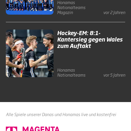
Honamas
Nationalteams
Magazin
vor 2 Jahren
Hockey-EM: 8:1-
Kantersieg gegen Wales
zum Auftakt
Honamas
Nationalteams
vor 5 Jahren
Alle Spiele unserer Danas und Honamas live und kostenfrei