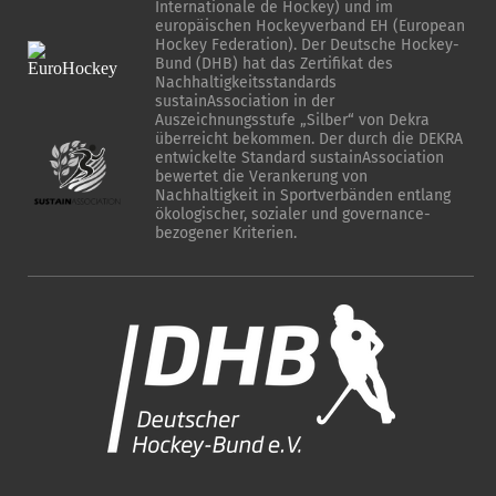
Internationale de Hockey) und im
europäischen Hockeyverband EH (European
Hockey Federation). Der Deutsche Hockey-
Bund (DHB) hat das Zertifikat des
Nachhaltigkeitsstandards
sustainAssociation in der
Auszeichnungsstufe „Silber“ von Dekra
überreicht bekommen. Der durch die DEKRA
entwickelte Standard sustainAssociation
bewertet die Verankerung von
Nachhaltigkeit in Sportverbänden entlang
ökologischer, sozialer und governance-
bezogener Kriterien.