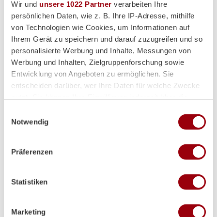
Wir und
unsere 1022 Partner
verarbeiten Ihre
Supplier
persönlichen Daten, wie z. B. Ihre IP-Adresse, mithilfe
von Technologien wie Cookies, um Informationen auf
Ihrem Gerät zu speichern und darauf zuzugreifen und so
personalisierte Werbung und Inhalte, Messungen von
Werbung und Inhalten, Zielgruppenforschung sowie
Entwicklung von Angeboten zu ermöglichen. Sie
entscheiden darüber, wer Ihre Daten für welche Zwecke
nutzt. Sie können Ihre Einwilligung jederzeit über die
Cookie-Erklärung oder durch Klicken auf das Privacy
Einwilligungsauswahl
Trigger Symbol ändern oder widerrufen
Notwendig
Wenn Sie es erlauben, würden wir auch gerne:
Präferenzen
Informationen über Ihre geografische Lage erfassen,
welche bis auf einige Meter genau sein können
Ihr Gerät durch aktives Scannen nach bestimmten
Statistiken
Merkmalen (Fingerprinting) identifizieren
Erfahren Sie mehr darüber, wie Ihre persönlichen Daten
verarbeitet werden, und legen Sie Ihre Präferenzen im
Marketing
Abschnitt Einzelheiten
fest.