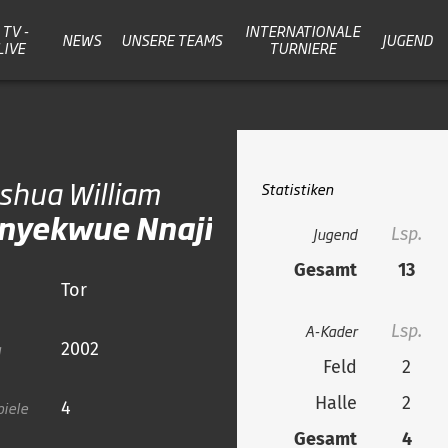
TV -
INTERNATIONALE
NEWS
UNSERE TEAMS
JUGEND
LIVE
TURNIERE
oshua William
Statistiken
nyekwue Nnaji
Jugend
Lsp.
Gesamt
13
Tor
A-Kader
Lsp.
g
2002
Feld
2
Halle
2
iele
4
Gesamt
4