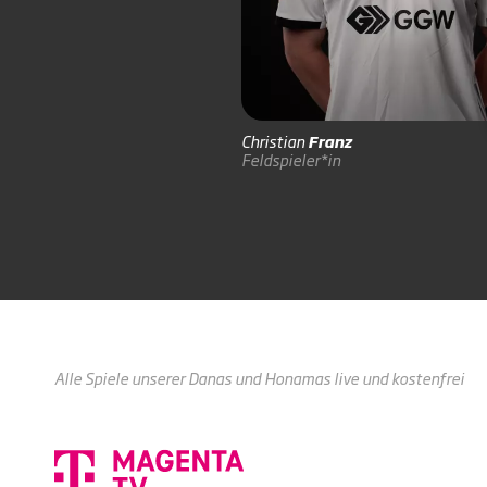
Christian
Franz
Feldspieler*in
Alle Spiele unserer Danas und Honamas live und kostenfrei