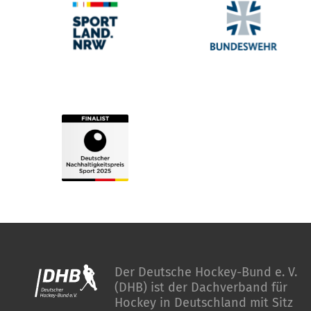
Der Deutsche Hockey-Bund e. V.
(DHB) ist der Dachverband für
Hockey in Deutschland mit Sitz