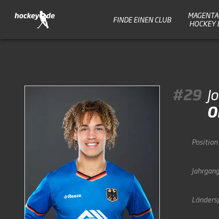
MAGENTA 
FINDE EINEN CLUB
HOCKEY 
#29
J
O
Position
Jahrgan
Ländersp