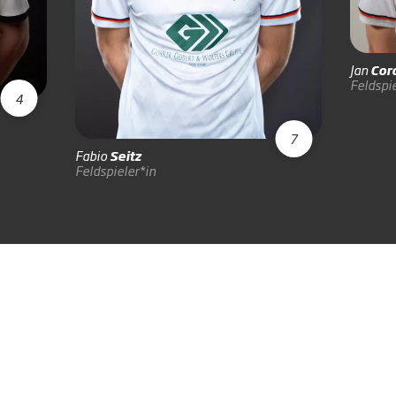
Jan
Cor
Feldspie
4
7
Fabio
Seitz
Feldspieler*in