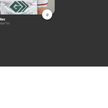
8
des
ler*in
Luis
Höchemer
Feldspieler*in