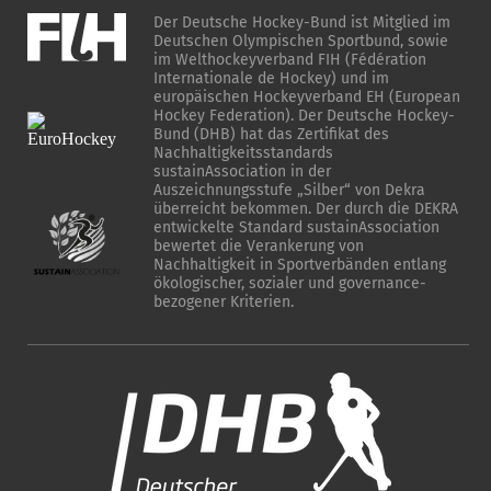
Der Deutsche Hockey-Bund ist Mitglied im
Deutschen Olympischen Sportbund, sowie
im Welthockeyverband FIH (Fédération
Internationale de Hockey) und im
europäischen Hockeyverband EH (European
Hockey Federation). Der Deutsche Hockey-
Bund (DHB) hat das Zertifikat des
Nachhaltigkeitsstandards
sustainAssociation in der
Auszeichnungsstufe „Silber“ von Dekra
überreicht bekommen. Der durch die DEKRA
entwickelte Standard sustainAssociation
bewertet die Verankerung von
Nachhaltigkeit in Sportverbänden entlang
ökologischer, sozialer und governance-
bezogener Kriterien.