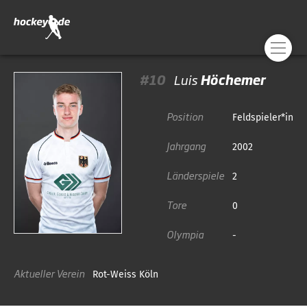
#10
Luis
Höchemer
Position
Feldspieler*in
Jahrgang
2002
Länderspiele
2
Tore
0
Olympia
-
Aktueller Verein
Rot-Weiss Köln