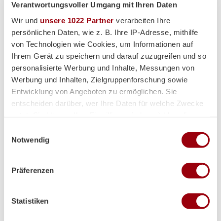
Verantwortungsvoller Umgang mit Ihren Daten
Wir und
unsere 1022 Partner
verarbeiten Ihre
persönlichen Daten, wie z. B. Ihre IP-Adresse, mithilfe
von Technologien wie Cookies, um Informationen auf
Ihrem Gerät zu speichern und darauf zuzugreifen und so
personalisierte Werbung und Inhalte, Messungen von
Werbung und Inhalten, Zielgruppenforschung sowie
Entwicklung von Angeboten zu ermöglichen. Sie
entscheiden darüber, wer Ihre Daten für welche Zwecke
nutzt. Sie können Ihre Einwilligung jederzeit über die
Cookie-Erklärung oder durch Klicken auf das Privacy
Einwilligungsauswahl
Trigger Symbol ändern oder widerrufen
Notwendig
Wenn Sie es erlauben, würden wir auch gerne:
Präferenzen
Informationen über Ihre geografische Lage erfassen,
welche bis auf einige Meter genau sein können
Partner
Ihr Gerät durch aktives Scannen nach bestimmten
Statistiken
Merkmalen (Fingerprinting) identifizieren
Erfahren Sie mehr darüber, wie Ihre persönlichen Daten