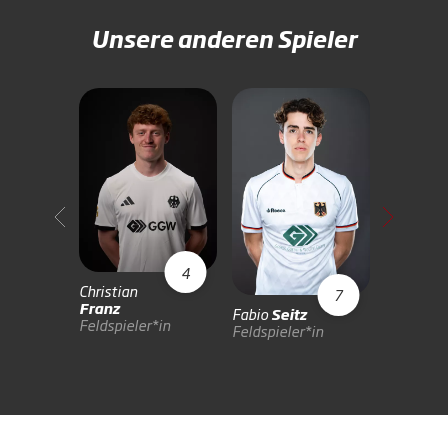
Unsere anderen Spieler
Jan
Cord
4
Feldspiel
Christian
7
Franz
Fabio
Seitz
Feldspieler*in
Feldspieler*in