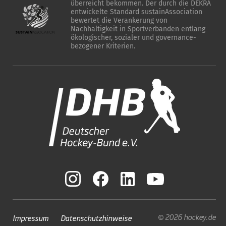
überreicht bekommen. Der durch die DEKRA
entwickelte Standard sustainAssociation
bewertet die Verankerung von
Nachhaltigkeit in Sportverbänden entlang
ökologischer, sozialer und governance-
bezogener Kriterien.
© 2026 hockey.de
Impressum
Datenschutzhinweise