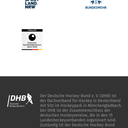
Der Deutsche Hockey-Bund e. V. (DHB) ist
der Dachverband für Hockey in Deutschland
mit Sitz im Hockeypark in Mönchengladbach.
Der DHB ist der Zusammenschluss der
deutschen Hockeyvereine, die in den 15
Landeshockeyverbänden organisiert sind.
Zuständig ist der Deutsche Hockey-Bund