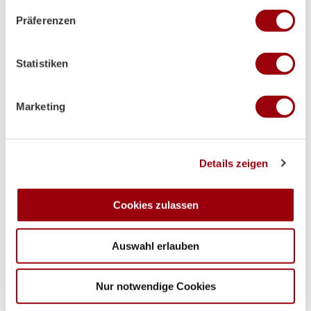
Wenn Sie es erlauben, würden wir auch gerne:
Präferenzen
Informationen über Ihre geografische Lage erfassen,
welche bis auf einige Meter genau sein können
Ihr Gerät durch aktives Scannen nach bestimmten
Statistiken
Merkmalen (Fingerprinting) identifizieren
Erfahren Sie mehr darüber, wie Ihre persönlichen Daten
verarbeitet werden, und legen Sie Ihre Präferenzen im
Marketing
Abschnitt Einzelheiten
fest.
Wir verwenden Cookies, um Inhalte und Anzeigen zu
Details zeigen
personalisieren, Funktionen für soziale Medien anbieten
zu können und die Zugriffe auf unsere Website zu
analysieren. Außerdem geben wir Informationen zu Ihrer
Cookies zulassen
Verwendung unserer Website an unsere Partner für
soziale Medien, Werbung und Analysen weiter. Unsere
Auswahl erlauben
Partner führen diese Informationen möglicherweise mit
weiteren Daten zusammen, die Sie ihnen bereitgestellt
haben oder die sie im Rahmen Ihrer Nutzung der Dienste
Nur notwendige Cookies
gesammelt haben.