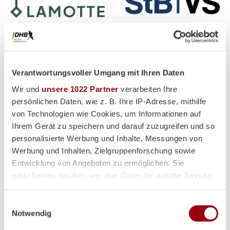
Verantwortungsvoller Umgang mit Ihren Daten
Wir und
unsere 1022 Partner
verarbeiten Ihre
Partner
persönlichen Daten, wie z. B. Ihre IP-Adresse, mithilfe
von Technologien wie Cookies, um Informationen auf
Ihrem Gerät zu speichern und darauf zuzugreifen und so
personalisierte Werbung und Inhalte, Messungen von
Werbung und Inhalten, Zielgruppenforschung sowie
Entwicklung von Angeboten zu ermöglichen. Sie
entscheiden darüber, wer Ihre Daten für welche Zwecke
Supplier
nutzt. Sie können Ihre Einwilligung jederzeit über die
Cookie-Erklärung oder durch Klicken auf das Privacy
Einwilligungsauswahl
Trigger Symbol ändern oder widerrufen
Notwendig