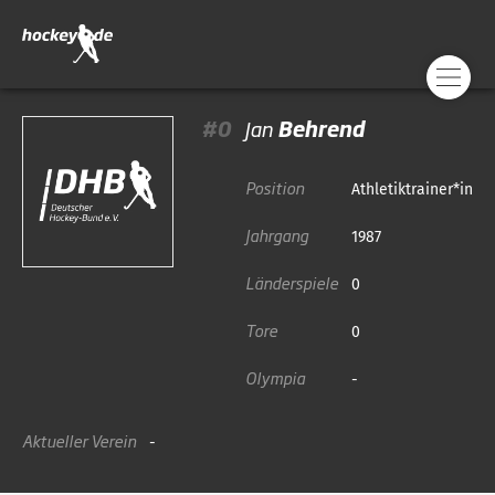
#0
Jan
Behrend
Position
Athletiktrainer*in
Jahrgang
1987
Länderspiele
0
Tore
0
Olympia
-
Aktueller Verein
-