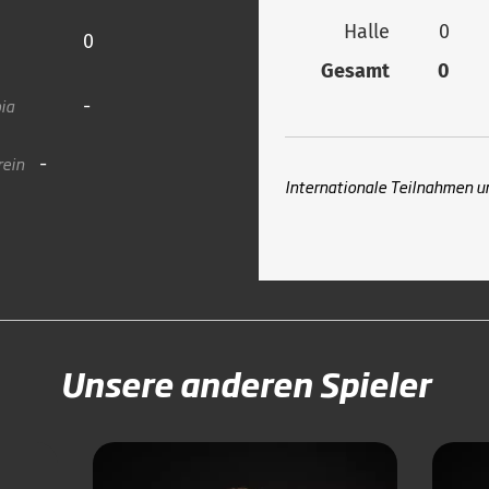
Halle
0
0
Gesamt
0
ia
-
rein
-
Internationale Teilnahmen u
Unsere anderen Spieler