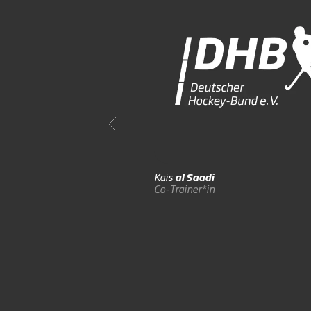
Kais
al Saadi
Co-Trainer*in