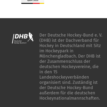
Der Deutsche Hockey-Bund e. V.
(DHB) ist der Dachverband für
Hockey in Deutschland mit Sitz
im Hockeypark in
Mönchengladbach. Der DHB ist
der Zusammenschluss der
deutschen Hockeyvereine, die
in den 15
Landeshockeyverbänden
organisiert sind. Zuständig ist
der Deutsche Hockey-Bund
außerdem für die deutschen
Hockeynationalmannschaften.