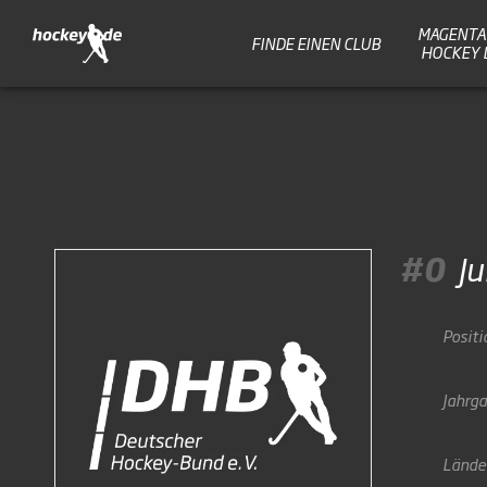
MAGENTA 
FINDE EINEN CLUB
HOCKEY 
#0
Ju
Positi
Jahrg
Lände