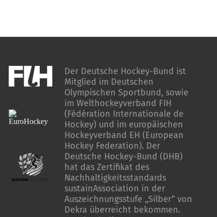
Der Deutsche Hockey-Bund ist
Mitglied im Deutschen
Olympischen Sportbund, sowie
im Welthockeyverband FIH
(Fédération Internationale de
Hockey) und im europäischen
Hockeyverband EH (European
Hockey Federation). Der
Deutsche Hockey-Bund (DHB)
hat das Zertifikat des
Nachhaltigkeitsstandards
sustainAssociation in der
Auszeichnungsstufe „Silber“ von
Dekra überreicht bekommen.