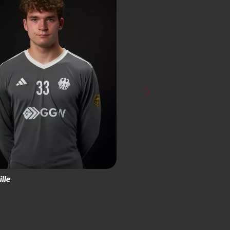
ille
Leo
Schur
Feldspieler*in