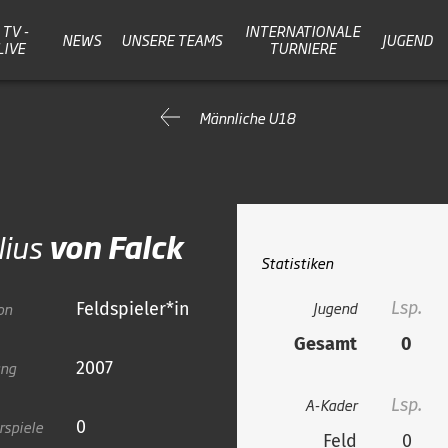
TV -
INTERNATIONALE
NEWS
UNSERE TEAMS
JUGEND
LIVE
TURNIERE
Männliche U18
lius
von Falck
Statistiken
Jugend
Lsp.
on
Feldspieler*in
Gesamt
0
ang
2007
A-Kader
Lsp.
rspiele
0
Feld
0