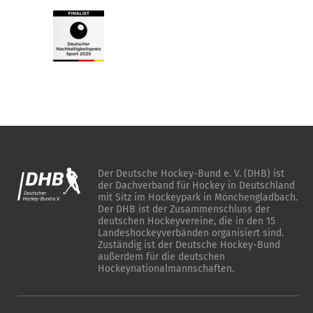
Der Deutsche Hockey-Bund e. V. (DHB) ist
der Dachverband für Hockey in Deutschland
mit Sitz im Hockeypark in Mönchengladbach.
Der DHB ist der Zusammenschluss der
deutschen Hockeyvereine, die in den 15
Landeshockeyverbänden organisiert sind.
Zuständig ist der Deutsche Hockey-Bund
außerdem für die deutschen
Hockeynationalmannschaften.