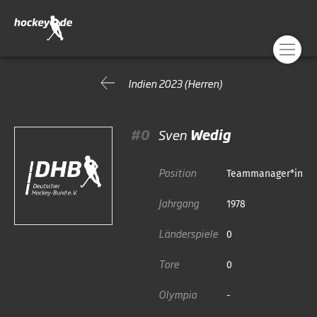
Indien 2023 (Herren)
#0
Sven
Wedig
Position
Teammanager*in
Jahrgang
1978
Länderspiele
0
Tore
0
Olympia
-