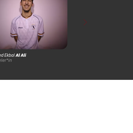
d Ekbal
Al Ali
Florian
Bresch
ler*in
Feldspieler*in