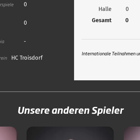
rspiele
0
Halle
0
Gesamt
0
0
ia
-
Internationale Teilnahmen u
rein
HC Troisdorf
Unsere anderen Spieler