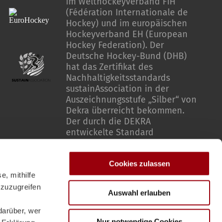
im Welthockeyverband FIH
(Fédération Internationale de
Hockey) und im europäischen
Hockeyverband EH (European
Hockey Federation). Der
Deutsche Hockey-Bund (DHB)
hat das Zertifikat des
Nachhaltigkeitsstandards
sustainAssociation in der
Auszeichnungsstufe „Silber“ von
Dekra überreicht bekommen.
Der durch die DEKRA
entwickelte Standard
sustainAssociation bewertet die
Verankerung von Nachhaltigkeit
Cookies zulassen
in Sportverbänden entlang
ökologischer, sozialer und
e, mithilfe
governance-bezogener
 zuzugreifen
Auswahl erlauben
Kriterien.
darüber, wer
Nur notwendige Cookies