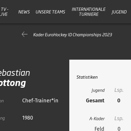
TV -
INTERNATIONALE
NEWS
UNSERE TEAMS
JUGEND
LIVE
TURNIERE
Kader EuroHockey ID Championships 2023
ebastian
Statistiken
ottong
Jugend
Lsp.
on
Chef-Trainer*in
Gesamt
0
ang
1980
A-Kader
Lsp.
Feld
0