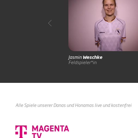
Jasmin
Weschke
Feldspieler*in
Alle Spiele unserer Danas und Honamas live und kostenfrei