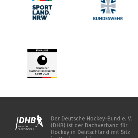
Der Deutsche Hockey-Bund e. V.
(DHB) ist der Dachverband für
Hockey in Deutschland mit Sitz