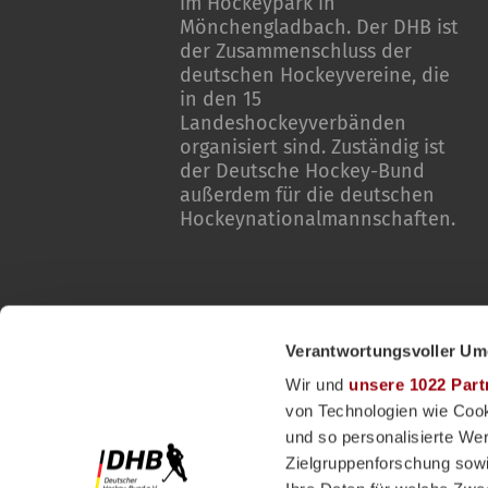
im Hockeypark in
Mönchengladbach. Der DHB ist
der Zusammenschluss der
deutschen Hockeyvereine, die
in den 15
Landeshockeyverbänden
organisiert sind. Zuständig ist
der Deutsche Hockey-Bund
außerdem für die deutschen
Hockeynationalmannschaften.
Verantwortungsvoller Um
Wir und
unsere 1022 Part
von Technologien wie Cook
und so personalisierte We
Zielgruppenforschung sowi