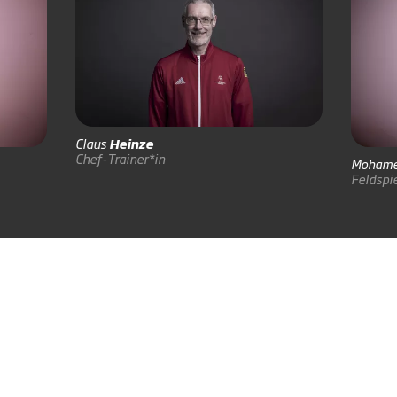
Claus
Heinze
Chef-Trainer*in
Mohame
Feldspie