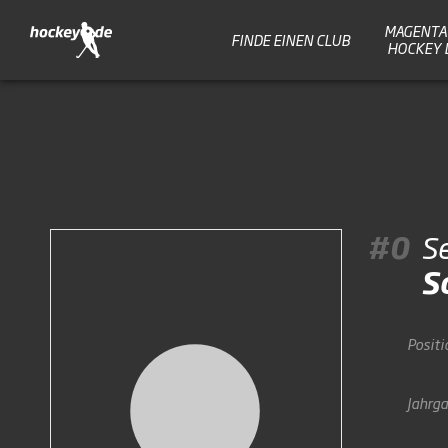
MAGENTA 
FINDE EINEN CLUB
HOCKEY 
#0
S
S
Positi
Jahrg