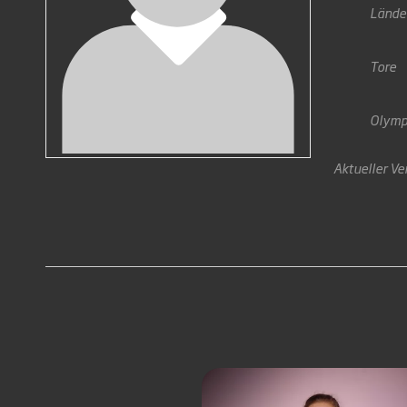
Lände
Tore
Olymp
Aktueller Ve