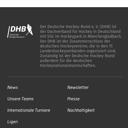
Der Deutsche Hockey-Bund e. V. (DHB) ist
der Dachverband für Hockey in Deutschland
mit Sitz im Hockeypark in Mönchengladbach.
Der DHB ist der Zusammenschluss der
deutschen Hockeyvereine, die in den 15
Landeshockeyverbänden organisiert sind.
Zuständig ist der Deutsche Hockey-Bund
außerdem für die deutschen
Hockeynationalmannschaften.
News
Newsletter
Unsere Teams
Presse
Internationale Turniere
Nachhaltigkeit
Ligen