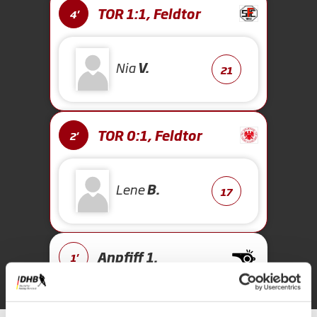
TOR 1:1, Feldtor
4'
Nia
V.
21
TOR 0:1, Feldtor
2'
Lene
B.
17
Anpfiff 1.
1'