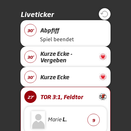
Liveticker
Abpfiff
30'
Spiel beendet
Kurze Ecke -
30'
Vergeben
Kurze Ecke
30'
TOR 3:1, Feldtor
27'
Marie
L.
9