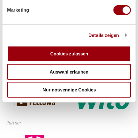
verarbeitet werden, und legen Sie Ihre Präferenzen im
Marketing
Abschnitt Einzelheiten
fest.
Wir verwenden Cookies, um Inhalte und Anzeigen zu
Details zeigen
personalisieren, Funktionen für soziale Medien anbieten
zu können und die Zugriffe auf unsere Website zu
analysieren. Außerdem geben wir Informationen zu Ihrer
Cookies zulassen
Verwendung unserer Website an unsere Partner für
soziale Medien, Werbung und Analysen weiter. Unsere
Auswahl erlauben
Partner führen diese Informationen möglicherweise mit
weiteren Daten zusammen, die Sie ihnen bereitgestellt
haben oder die sie im Rahmen Ihrer Nutzung der Dienste
Nur notwendige Cookies
gesammelt haben.
Partner