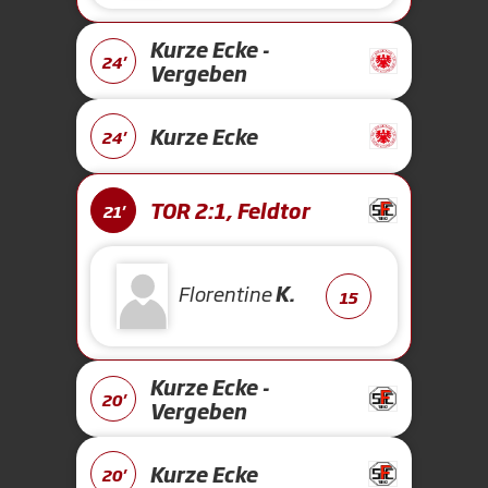
Kurze Ecke -
24'
Vergeben
Kurze Ecke
24'
TOR 2:1, Feldtor
21'
Florentine
K.
15
Kurze Ecke -
20'
Vergeben
Kurze Ecke
20'