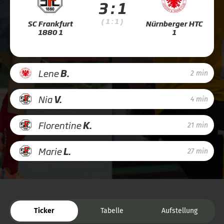
3 : 1
( 1 : 1 )
SC Frankfurt
Nürnberger HTC
1880 1
1
Lene
B.
2 min
Nia
V.
4 min
Florentine
K.
21 min
Marie
L.
27 min
Ticker
Tabelle
Aufstellung