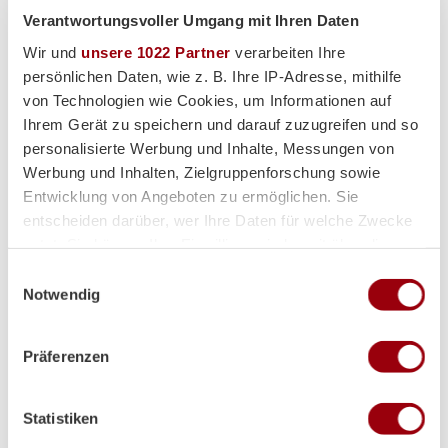
Verantwortungsvoller Umgang mit Ihren Daten
Alle Spiele unserer Danas und Honamas live und kostenfrei
Wir und
unsere 1022 Partner
verarbeiten Ihre
persönlichen Daten, wie z. B. Ihre IP-Adresse, mithilfe
von Technologien wie Cookies, um Informationen auf
Ihrem Gerät zu speichern und darauf zuzugreifen und so
personalisierte Werbung und Inhalte, Messungen von
Hauptpartner
Werbung und Inhalten, Zielgruppenforschung sowie
Entwicklung von Angeboten zu ermöglichen. Sie
entscheiden darüber, wer Ihre Daten für welche Zwecke
nutzt. Sie können Ihre Einwilligung jederzeit über die
Cookie-Erklärung oder durch Klicken auf das Privacy
Einwilligungsauswahl
Trigger Symbol ändern oder widerrufen
Notwendig
Wenn Sie es erlauben, würden wir auch gerne:
Präferenzen
Informationen über Ihre geografische Lage erfassen,
welche bis auf einige Meter genau sein können
Ihr Gerät durch aktives Scannen nach bestimmten
Premium-Partner
Statistiken
Merkmalen (Fingerprinting) identifizieren
Erfahren Sie mehr darüber, wie Ihre persönlichen Daten