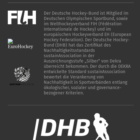
Der Deutsche Hockey-Bund ist Mitglied im
Deutschen Olympischen Sportbund, sowie
im Welthockeyverband FIH (Fédération
Internationale de Hockey) und im
europäischen Hockeyverband EH (European
Hockey Federation). Der Deutsche Hockey-
Bund (DHB) hat das Zertifikat des
Nachhaltigkeitsstandards
sustainAssociation in der
Auszeichnungsstufe „Silber“ von Dekra
überreicht bekommen. Der durch die DEKRA
entwickelte Standard sustainAssociation
bewertet die Verankerung von
Nachhaltigkeit in Sportverbänden entlang
ökologischer, sozialer und governance-
bezogener Kriterien.