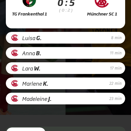
0 : 5
( 0 : 2 )
TG Frankenthal 1
Münchner SC 1
Luisa
G.
8 min
Anna
B.
11 min
Lara
W.
17 min
Marlene
K.
22 min
Madeleine
J.
23 min