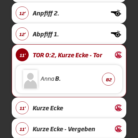
Anpfiff 2.
12'
Abpfiff 1.
12'
TOR 0:2, Kurze Ecke - Tor
11'
Anna
B.
82
Kurze Ecke
11'
Kurze Ecke - Vergeben
11'