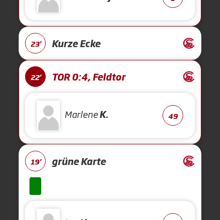
Kurze Ecke
23'
TOR 0:4, Feldtor
22'
Marlene
K.
49
grüne Karte
19'