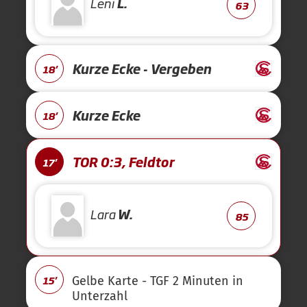
Leni
L.
63
Kurze Ecke - Vergeben
18'
Kurze Ecke
18'
TOR 0:3, Feldtor
17'
Lara
W.
85
15'
Gelbe Karte - TGF 2 Minuten in
Unterzahl