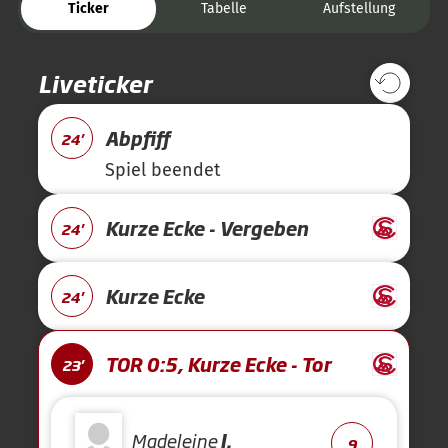
Ticker
Tabelle
Aufstellung
Liveticker
Abpfiff
24'
Spiel beendet
Kurze Ecke - Vergeben
24'
Kurze Ecke
24'
TOR 0:5, Kurze Ecke - Tor
23'
Madeleine
J.
9