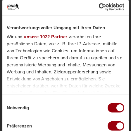
Luisa
G.
24
Verantwortungsvoller Umgang mit Ihren Daten
Kurze Ecke - Vergeben
6'
Wir und
unsere 1022 Partner
verarbeiten Ihre
persönlichen Daten, wie z. B. Ihre IP-Adresse, mithilfe
Kurze Ecke
6'
von Technologien wie Cookies, um Informationen auf
Ihrem Gerät zu speichern und darauf zuzugreifen und so
personalisierte Werbung und Inhalte, Messungen von
Kurze Ecke - Vergeben
6'
Werbung und Inhalten, Zielgruppenforschung sowie
Entwicklung von Angeboten zu ermöglichen. Sie
entscheiden darüber, wer Ihre Daten für welche Zwecke
Kurze Ecke
5'
nutzt. Sie können Ihre Einwilligung jederzeit über die
Cookie-Erklärung oder durch Klicken auf das Privacy
Einwilligungsauswahl
Trigger Symbol ändern oder widerrufen
Notwendig
Kurze Ecke - Vergeben
3'
Wenn Sie es erlauben, würden wir auch gerne:
Präferenzen
Kurze Ecke
Informationen über Ihre geografische Lage erfassen,
3'