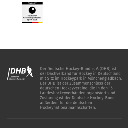
Der Deutsche Hockey-Bund e. V. (DHB) ist
der Dachverband für Hockey in Deutschland
mit Sitz im Hockeypark in Mönchengladbach.
Der DHB ist der Zusammenschluss der
deutschen Hockeyvereine, die in den 15
Landeshockeyverbänden organisiert sind.
Zuständig ist der Deutsche Hockey-Bund
außerdem für die deutschen
Hockeynationalmannschaften.