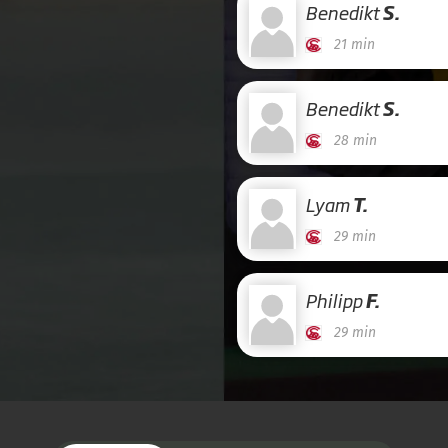
Benedikt
S.
21 min
Benedikt
S.
28 min
Lyam
T.
29 min
Philipp
F.
29 min