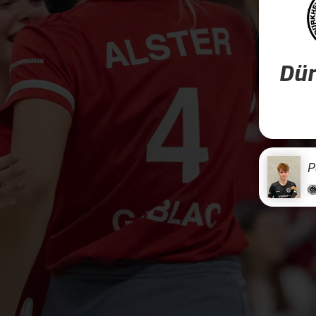
Dür
P