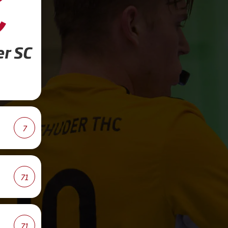
r SC
7
71
71