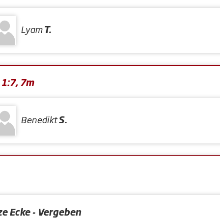
Lyam
T.
 1:7, 7m
Benedikt
S.
ze Ecke - Vergeben