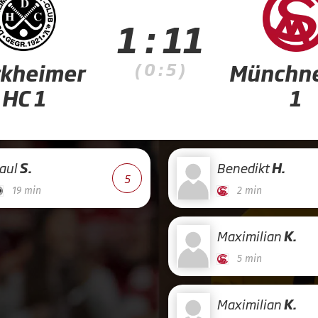
1 : 11
( 0 : 5 )
kheimer
Münchne
HC 1
1
aul
S.
Benedikt
H.
5
19 min
2 min
Maximilian
K.
5 min
Maximilian
K.