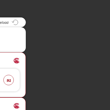
eload
91