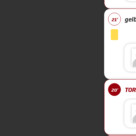
gel
21'
TOR 
20'