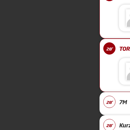
TOR
28'
7M
28'
Kur
28'