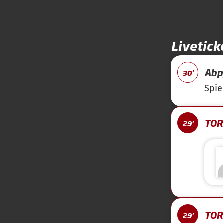
Livetick
Abpf
30'
Spie
TOR 
29'
TOR 
29'