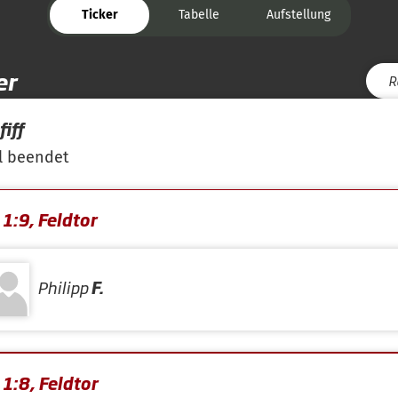
Ticker
Tabelle
Aufstellung
er
R
iff
l beendet
1:9, Feldtor
Philipp
F.
1:8, Feldtor