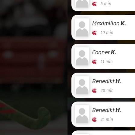
5 min
Maximilian
K.
10 min
Conner
K.
11 min
Benedikt
H.
20 min
Benedikt
H.
21 min