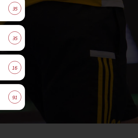
35
35
16
91