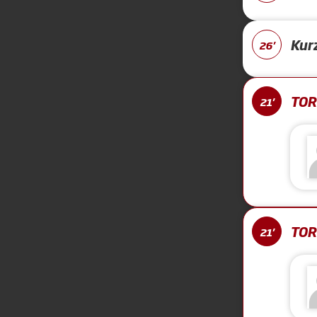
Kur
26'
TOR 
21'
TOR 
21'