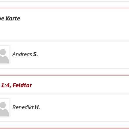
be Karte
Andreas
S.
1:4, Feldtor
Benedikt
H.