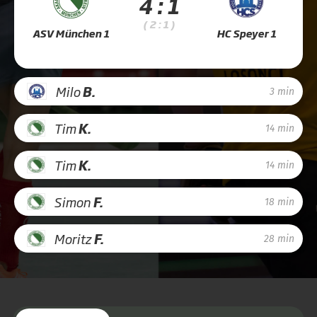
4 : 1
( 2 : 1 )
ASV München 1
HC Speyer 1
Milo
B.
3 min
Tim
K.
14 min
Tim
K.
14 min
Simon
F.
18 min
Moritz
F.
28 min