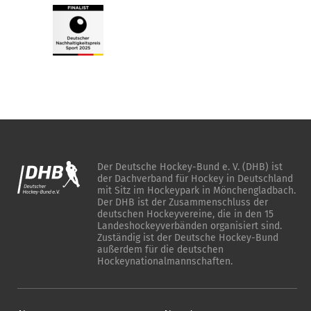
Der Deutsche Hockey-Bund e. V. (DHB) ist
der Dachverband für Hockey in Deutschland
mit Sitz im Hockeypark in Mönchengladbach.
Der DHB ist der Zusammenschluss der
deutschen Hockeyvereine, die in den 15
Landeshockeyverbänden organisiert sind.
Zuständig ist der Deutsche Hockey-Bund
außerdem für die deutschen
Hockeynationalmannschaften.