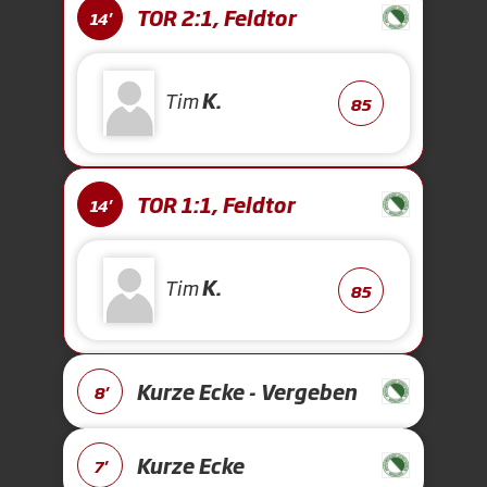
TOR 2:1, Feldtor
14'
Tim
K.
85
TOR 1:1, Feldtor
14'
Tim
K.
85
Kurze Ecke - Vergeben
8'
Kurze Ecke
7'