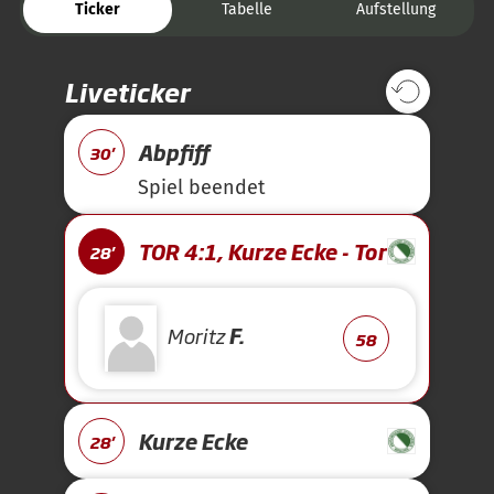
Ticker
Tabelle
Aufstellung
Liveticker
Abpfiff
30'
Spiel beendet
TOR 4:1, Kurze Ecke - Tor
28'
Moritz
F.
58
Kurze Ecke
28'