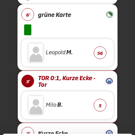
grüne Karte
6'
Leopold
M.
56
TOR 0:1, Kurze Ecke -
3'
Tor
Milo
B.
5
Kurze Ecke
2'