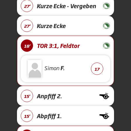
Kurze Ecke - Vergeben
27'
Kurze Ecke
27'
TOR 3:1, Feldtor
18'
Simon
F.
17
Anpfiff 2.
15'
Abpfiff 1.
15'