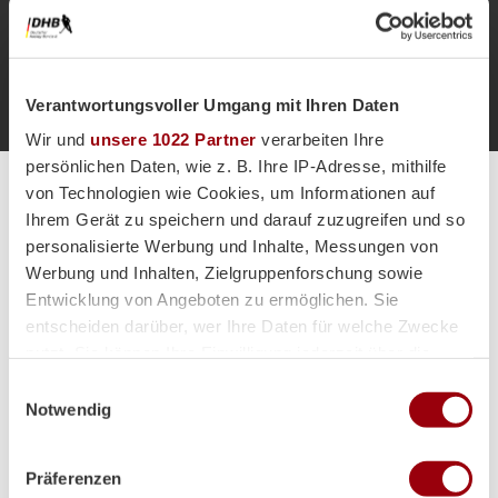
Anpfiff 1.
1'
Verantwortungsvoller Umgang mit Ihren Daten
Wir und
unsere 1022 Partner
verarbeiten Ihre
persönlichen Daten, wie z. B. Ihre IP-Adresse, mithilfe
von Technologien wie Cookies, um Informationen auf
Alle Spiele unserer Danas und Honamas live und kostenfrei
Ihrem Gerät zu speichern und darauf zuzugreifen und so
personalisierte Werbung und Inhalte, Messungen von
Werbung und Inhalten, Zielgruppenforschung sowie
Entwicklung von Angeboten zu ermöglichen. Sie
entscheiden darüber, wer Ihre Daten für welche Zwecke
Hauptpartner
nutzt. Sie können Ihre Einwilligung jederzeit über die
Cookie-Erklärung oder durch Klicken auf das Privacy
Einwilligungsauswahl
Trigger Symbol ändern oder widerrufen
Notwendig
Wenn Sie es erlauben, würden wir auch gerne:
Präferenzen
Informationen über Ihre geografische Lage erfassen,