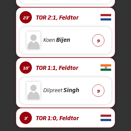
TOR 2:1, Feldtor
23'
Koen
Bijen
9
TOR 1:1, Feldtor
10'
Dilpreet
Singh
9
TOR 1:0, Feldtor
3'