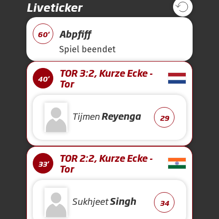
Liveticker
Abpfiff
60'
Spiel beendet
TOR 3:2, Kurze Ecke -
40'
Tor
Tijmen
Reyenga
29
TOR 2:2, Kurze Ecke -
33'
Tor
Sukhjeet
Singh
34