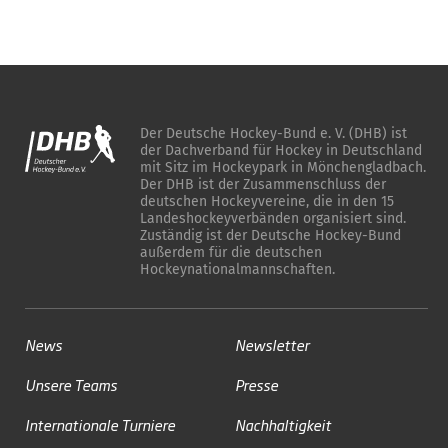
Der Deutsche Hockey-Bund e. V. (DHB) ist
der Dachverband für Hockey in Deutschland
mit Sitz im Hockeypark in Mönchengladbach.
Der DHB ist der Zusammenschluss der
deutschen Hockeyvereine, die in den 15
Landeshockeyverbänden organisiert sind.
Zuständig ist der Deutsche Hockey-Bund
außerdem für die deutschen
Hockeynationalmannschaften.
News
Newsletter
Unsere Teams
Presse
Internationale Turniere
Nachhaltigkeit