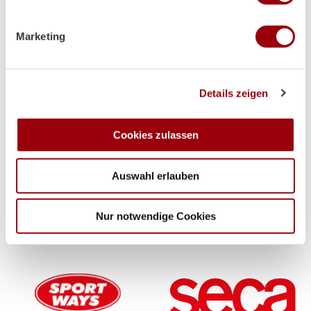
Erfahren Sie mehr darüber, wie Ihre persönlichen Daten
verarbeitet werden, und legen Sie Ihre Präferenzen im
Marketing
Abschnitt Einzelheiten
fest.
Wir verwenden Cookies, um Inhalte und Anzeigen zu
Details zeigen
personalisieren, Funktionen für soziale Medien anbieten
Supplier
zu können und die Zugriffe auf unsere Website zu
analysieren. Außerdem geben wir Informationen zu Ihrer
Cookies zulassen
Verwendung unserer Website an unsere Partner für
soziale Medien, Werbung und Analysen weiter. Unsere
Auswahl erlauben
Partner führen diese Informationen möglicherweise mit
weiteren Daten zusammen, die Sie ihnen bereitgestellt
haben oder die sie im Rahmen Ihrer Nutzung der Dienste
Nur notwendige Cookies
gesammelt haben.