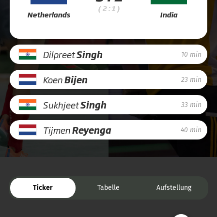
( 2 : 1 )
Netherlands
India
Dilpreet
Singh
10 min
Koen
Bijen
23 min
Sukhjeet
Singh
33 min
Tijmen
Reyenga
40 min
Ticker
Tabelle
Aufstellung