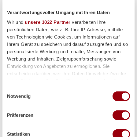
Premium-Partner
Verantwortungsvoller Umgang mit Ihren Daten
Wir und
unsere 1022 Partner
verarbeiten Ihre
persönlichen Daten, wie z. B. Ihre IP-Adresse, mithilfe
von Technologien wie Cookies, um Informationen auf
Ihrem Gerät zu speichern und darauf zuzugreifen und so
personalisierte Werbung und Inhalte, Messungen von
Werbung und Inhalten, Zielgruppenforschung sowie
Entwicklung von Angeboten zu ermöglichen. Sie
entscheiden darüber, wer Ihre Daten für welche Zwecke
nutzt. Sie können Ihre Einwilligung jederzeit über die
Cookie-Erklärung oder durch Klicken auf das Privacy
Einwilligungsauswahl
Trigger Symbol ändern oder widerrufen
Notwendig
Wenn Sie es erlauben, würden wir auch gerne:
Präferenzen
Informationen über Ihre geografische Lage erfassen,
welche bis auf einige Meter genau sein können
Ihr Gerät durch aktives Scannen nach bestimmten
Partner
Statistiken
Merkmalen (Fingerprinting) identifizieren