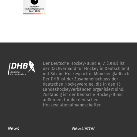
Der Deutsche Hockey-Bund e. V. (DHB) ist
der Dachverband für Hockey in Deutschland
mit Sitz im Hockeypark in Mönchengladbach.
Der DHB ist der Zusammenschluss der
deutschen Hockeyvereine, die in den 15
Landeshockeyverbänden organisiert sind.
Zuständig ist der Deutsche Hockey-Bund
außerdem für die deutschen
Hockeynationalmannschaften.
News
Newsletter