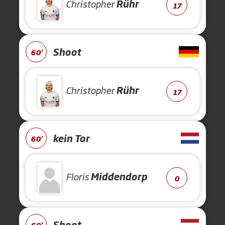
Christopher
Rühr
17
Shoot
60'
Christopher
Rühr
17
kein Tor
60'
Floris
Middendorp
0
Shoot
60'