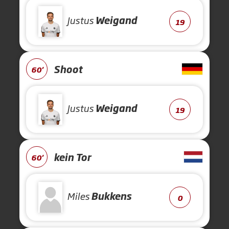
Justus
Weigand
19
Shoot
60'
Justus
Weigand
19
kein Tor
60'
Miles
Bukkens
0