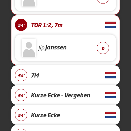
TOR 1:2, 7m
54'
Jip
Janssen
0
7M
54'
Kurze Ecke - Vergeben
54'
Kurze Ecke
54'