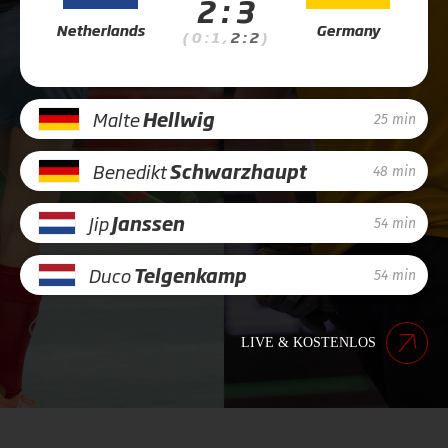
2 : 3
Netherlands
Germany
( 0 : 1 ,
2 : 2
)
Malte
Hellwig
25 min
Benedikt
Schwarzhaupt
48 min
Jip
Janssen
54 min
Duco
Telgenkamp
54 min
LIVE & KOSTENLOS