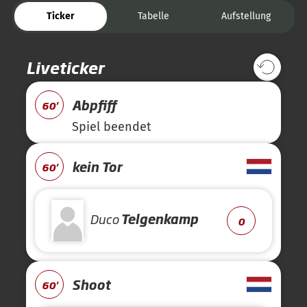
Ticker
Tabelle
Aufstellung
Liveticker
Abpfiff
60'
Spiel beendet
kein Tor
60'
Duco
Telgenkamp
0
Shoot
60'