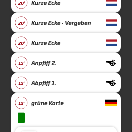
Kurze Ecke
20'
Kurze Ecke - Vergeben
20'
Kurze Ecke
20'
Anpfiff 2.
15'
Abpfiff 1.
15'
grüne Karte
15'