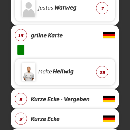
Justus
Warweg
7
grüne Karte
13'
Malte
Hellwig
29
Kurze Ecke - Vergeben
9'
Kurze Ecke
9'