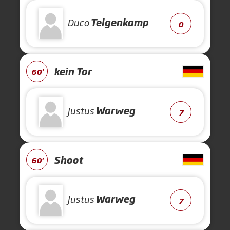
Duco
Telgenkamp
0
kein Tor
60'
Justus
Warweg
7
Shoot
60'
Justus
Warweg
7