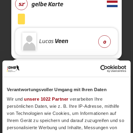
gelbe Karte
52'
Lucas
Veen
0
Kurze Ecke - Vergeben
50'
Kurze Ecke
50'
Verantwortungsvoller Umgang mit Ihren Daten
Wir und
unsere 1022 Partner
verarbeiten Ihre
persönlichen Daten, wie z. B. Ihre IP-Adresse, mithilfe
Kurze Ecke - Vergeben
50'
von Technologien wie Cookies, um Informationen auf
Ihrem Gerät zu speichern und darauf zuzugreifen und so
personalisierte Werbung und Inhalte, Messungen von
Kurze Ecke
50'