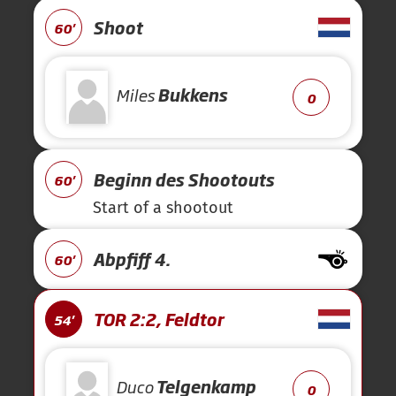
Shoot
60'
Miles
Bukkens
0
Beginn des Shootouts
60'
Start of a shootout
Abpfiff 4.
60'
TOR 2:2, Feldtor
54'
Duco
Telgenkamp
0