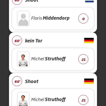
Floris
Middendorp
0
kein Tor
60'
Michel
Struthoff
21
Shoot
60'
Michel
Struthoff
21