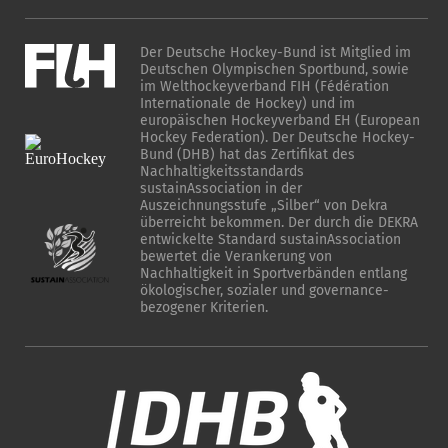
Der Deutsche Hockey-Bund ist Mitglied im
Deutschen Olympischen Sportbund, sowie
im Welthockeyverband FIH (Fédération
Internationale de Hockey) und im
europäischen Hockeyverband EH (European
Hockey Federation). Der Deutsche Hockey-
Bund (DHB) hat das Zertifikat des
Nachhaltigkeitsstandards
sustainAssociation in der
Auszeichnungsstufe „Silber“ von Dekra
überreicht bekommen. Der durch die DEKRA
entwickelte Standard sustainAssociation
bewertet die Verankerung von
Nachhaltigkeit in Sportverbänden entlang
ökologischer, sozialer und governance-
bezogener Kriterien.