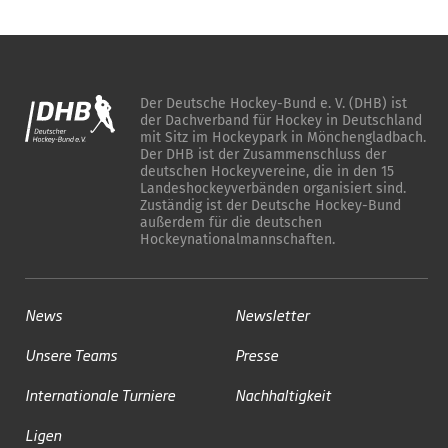
Der Deutsche Hockey-Bund e. V. (DHB) ist
der Dachverband für Hockey in Deutschland
mit Sitz im Hockeypark in Mönchengladbach.
Der DHB ist der Zusammenschluss der
deutschen Hockeyvereine, die in den 15
Landeshockeyverbänden organisiert sind.
Zuständig ist der Deutsche Hockey-Bund
außerdem für die deutschen
Hockeynationalmannschaften.
News
Newsletter
Unsere Teams
Presse
Internationale Turniere
Nachhaltigkeit
Ligen