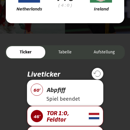
( 4 : 0 )
Netherlands
Ireland
Ticker
Tabelle
Aufstellung
Liveticker
Abpfiff
60'
Spiel beendet
TOR 1:0,
46'
Feldtor