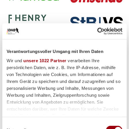
Verantwortungsvoller Umgang mit Ihren Daten
Wir und
unsere 1022 Partner
verarbeiten Ihre
persönlichen Daten, wie z. B. Ihre IP-Adresse, mithilfe
von Technologien wie Cookies, um Informationen auf
Partner
Ihrem Gerät zu speichern und darauf zuzugreifen und so
personalisierte Werbung und Inhalte, Messungen von
Werbung und Inhalten, Zielgruppenforschung sowie
Entwicklung von Angeboten zu ermöglichen. Sie
entscheiden darüber, wer Ihre Daten für welche Zwecke
nutzt. Sie können Ihre Einwilligung jederzeit über die
Supplier
Cookie-Erklärung oder durch Klicken auf das Privacy
Einwilligungsauswahl