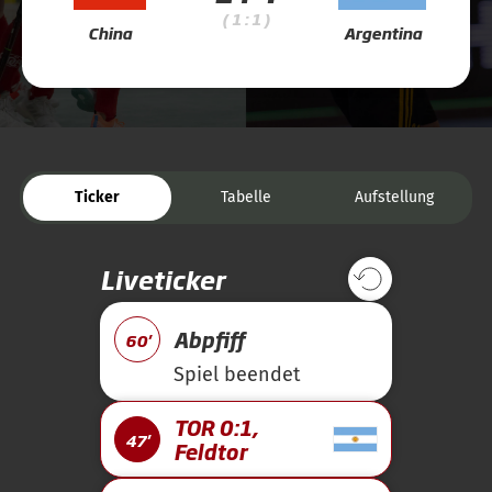
( 1 : 1 )
China
Argentina
Ticker
Tabelle
Aufstellung
Liveticker
Abpfiff
60'
Spiel beendet
TOR 0:1,
47'
Feldtor