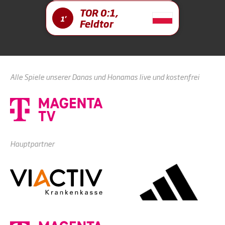
TOR 0:1,
1'
Feldtor
Alle Spiele unserer Danas und Honamas live und kostenfrei
Hauptpartner