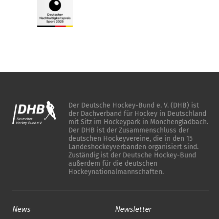
Der Deutsche Hockey-Bund e. V. (DHB) ist
der Dachverband für Hockey in Deutschland
mit Sitz im Hockeypark in Mönchengladbach.
Der DHB ist der Zusammenschluss der
deutschen Hockeyvereine, die in den 15
Landeshockeyverbänden organisiert sind.
Zuständig ist der Deutsche Hockey-Bund
außerdem für die deutschen
Hockeynationalmannschaften.
News
Newsletter