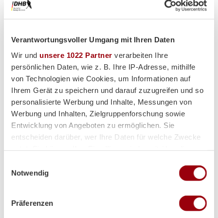
Partner
Verantwortungsvoller Umgang mit Ihren Daten
Wir und
unsere 1022 Partner
verarbeiten Ihre
persönlichen Daten, wie z. B. Ihre IP-Adresse, mithilfe
von Technologien wie Cookies, um Informationen auf
Ihrem Gerät zu speichern und darauf zuzugreifen und so
personalisierte Werbung und Inhalte, Messungen von
Supplier
Werbung und Inhalten, Zielgruppenforschung sowie
Entwicklung von Angeboten zu ermöglichen. Sie
entscheiden darüber, wer Ihre Daten für welche Zwecke
nutzt. Sie können Ihre Einwilligung jederzeit über die
Cookie-Erklärung oder durch Klicken auf das Privacy
Einwilligungsauswahl
Trigger Symbol ändern oder widerrufen
Notwendig
Wenn Sie es erlauben, würden wir auch gerne:
Präferenzen
Informationen über Ihre geografische Lage erfassen,
welche bis auf einige Meter genau sein können