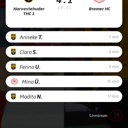
( 3 : 1 )
Harvestehuder
Bremer HC
THC 1
Anneke
T.
1 min
Clara
S.
6 min
Fenna
U.
9 min
Mina
Ü.
15 min
Madita
N.
17 min
Livestream