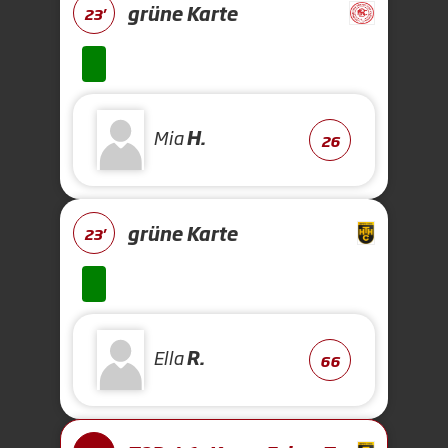
grüne Karte
23'
Mia
H.
26
grüne Karte
23'
Ella
R.
66