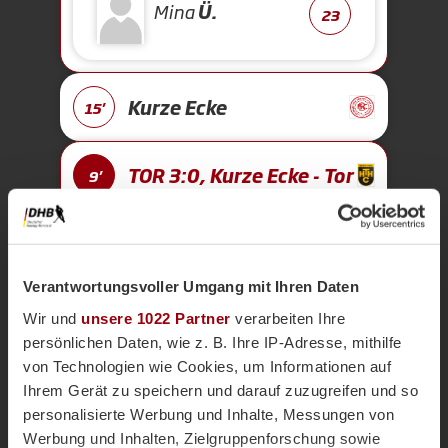
Mina
Ü.
23
Kurze Ecke
15'
TOR 3:0, Kurze Ecke - Tor
9'
Fenna
U.
22
Verantwortungsvoller Umgang mit Ihren Daten
Wir und
unsere 1022 Partner
verarbeiten Ihre
persönlichen Daten, wie z. B. Ihre IP-Adresse, mithilfe
Kurze Ecke
8'
von Technologien wie Cookies, um Informationen auf
Ihrem Gerät zu speichern und darauf zuzugreifen und so
TOR 2:0, Feldtor
6'
personalisierte Werbung und Inhalte, Messungen von
Werbung und Inhalten, Zielgruppenforschung sowie