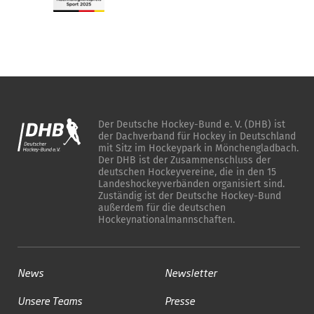
Der Deutsche Hockey-Bund e. V. (DHB) ist
der Dachverband für Hockey in Deutschland
mit Sitz im Hockeypark in Mönchengladbach.
Der DHB ist der Zusammenschluss der
deutschen Hockeyvereine, die in den 15
Landeshockeyverbänden organisiert sind.
Zuständig ist der Deutsche Hockey-Bund
außerdem für die deutschen
Hockeynationalmannschaften.
News
Newsletter
Unsere Teams
Presse