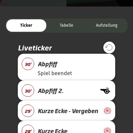
Ticker
Tabelle
Aufstellung
Liveticker
Abpfiff
30'
Spiel beendet
Abpfiff 2.
30'
Kurze Ecke - Vergeben
29'
Kurze Ecke
28'