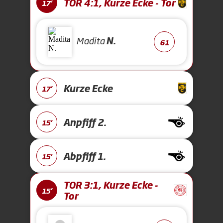
TOR 4:1, Kurze Ecke - Tor
17'
Madita
N.
61
Kurze Ecke
17'
Anpfiff 2.
15'
Abpfiff 1.
15'
TOR 3:1, Kurze Ecke -
15'
Tor