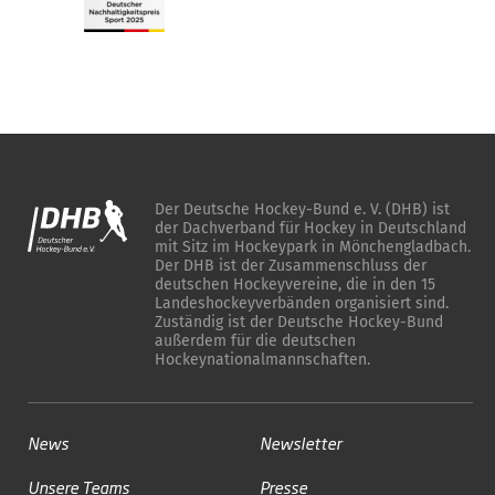
Der Deutsche Hockey-Bund e. V. (DHB) ist
der Dachverband für Hockey in Deutschland
mit Sitz im Hockeypark in Mönchengladbach.
Der DHB ist der Zusammenschluss der
deutschen Hockeyvereine, die in den 15
Landeshockeyverbänden organisiert sind.
Zuständig ist der Deutsche Hockey-Bund
außerdem für die deutschen
Hockeynationalmannschaften.
News
Newsletter
Unsere Teams
Presse