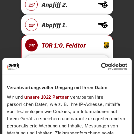
Anpfiff 2.
15'
Abpfiff 1.
15'
TOR 1:0, Feldtor
13'
Maxi
G.
9
Verantwortungsvoller Umgang mit Ihren Daten
Kurze Ecke - Vergeben
6'
Wir und
unsere 1022 Partner
verarbeiten Ihre
persönlichen Daten, wie z. B. Ihre IP-Adresse, mithilfe
von Technologien wie Cookies, um Informationen auf
Kurze Ecke
5'
Ihrem Gerät zu speichern und darauf zuzugreifen und so
personalisierte Werbung und Inhalte, Messungen von
Werbung und Inhalten, Zielgruppenforschung sowie