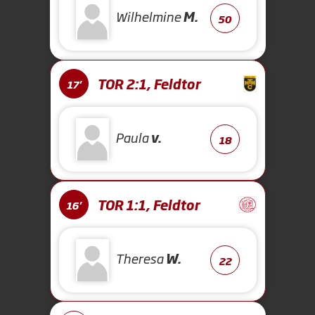
Wilhelmine
M.
50
TOR 2:1, Feldtor
17'
Paula
v.
18
TOR 1:1, Feldtor
16'
Theresa
W.
22