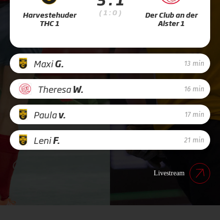
( 1 : 0 )
Harvestehuder
Der Club an der
THC 1
Alster 1
Maxi
G.
13 min
Theresa
W.
16 min
Paula
v.
17 min
Leni
F.
21 min
Livestream