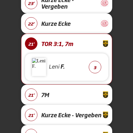
23'
Vergeben
Kurze Ecke
22'
TOR 3:1, 7m
21'
Leni
F.
3
7M
21'
Kurze Ecke - Vergeben
21'