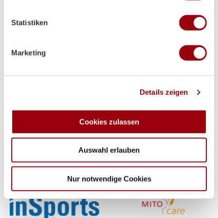
welche bis auf einige Meter genau sein können
Ihr Gerät durch aktives Scannen nach bestimmten
Statistiken
Merkmalen (Fingerprinting) identifizieren
Erfahren Sie mehr darüber, wie Ihre persönlichen Daten
verarbeitet werden, und legen Sie Ihre Präferenzen im
Partner
Marketing
Abschnitt Einzelheiten
fest.
Wir verwenden Cookies, um Inhalte und Anzeigen zu
Details zeigen
personalisieren, Funktionen für soziale Medien anbieten
zu können und die Zugriffe auf unsere Website zu
analysieren. Außerdem geben wir Informationen zu Ihrer
Cookies zulassen
Supplier
Verwendung unserer Website an unsere Partner für
soziale Medien, Werbung und Analysen weiter. Unsere
Auswahl erlauben
Partner führen diese Informationen möglicherweise mit
weiteren Daten zusammen, die Sie ihnen bereitgestellt
haben oder die sie im Rahmen Ihrer Nutzung der Dienste
Nur notwendige Cookies
gesammelt haben.