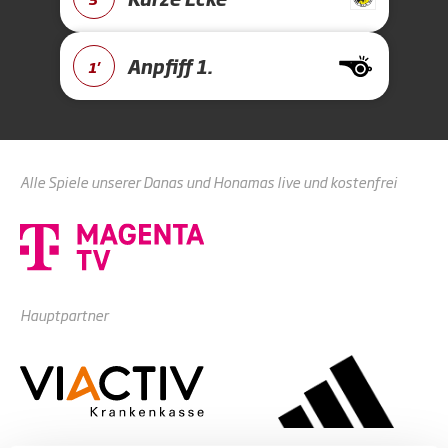
Anpfiff 1.
1'
Alle Spiele unserer Danas und Honamas live und kostenfrei
Hauptpartner