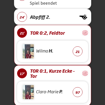
Spiel beendet
Abpfiff 2.
24'
TOR 0:2, Feldtor
21'
Wilma
H.
21
TOR 0:1, Kurze Ecke -
17'
Tor
Clara-Marie
P.
97