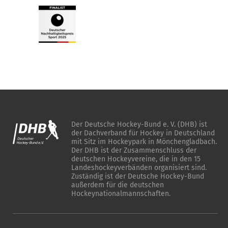
Der Deutsche Hockey-Bund e. V. (DHB) ist
der Dachverband für Hockey in Deutschland
mit Sitz im Hockeypark in Mönchengladbach.
Der DHB ist der Zusammenschluss der
deutschen Hockeyvereine, die in den 15
Landeshockeyverbänden organisiert sind.
Zuständig ist der Deutsche Hockey-Bund
außerdem für die deutschen
Hockeynationalmannschaften.