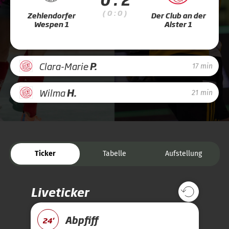
( 0 : 0 )
Zehlendorfer
Der Club an der
Wespen 1
Alster 1
Clara-Marie
P.
17 min
Wilma
H.
21 min
Ticker
Tabelle
Aufstellung
Liveticker
Abpfiff
24'