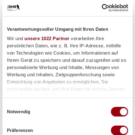
Verantwortungsvoller Umgang mit Ihren Daten
Premium-Partner
Wir und
unsere 1022 Partner
verarbeiten Ihre
persönlichen Daten, wie z. B. Ihre IP-Adresse, mithilfe
von Technologien wie Cookies, um Informationen auf
Ihrem Gerät zu speichern und darauf zuzugreifen und so
personalisierte Werbung und Inhalte, Messungen von
Werbung und Inhalten, Zielgruppenforschung sowie
Entwicklung von Angeboten zu ermöglichen. Sie
entscheiden darüber, wer Ihre Daten für welche Zwecke
nutzt. Sie können Ihre Einwilligung jederzeit über die
Cookie-Erklärung oder durch Klicken auf das Privacy
Einwilligungsauswahl
Trigger Symbol ändern oder widerrufen
Notwendig
Wenn Sie es erlauben, würden wir auch gerne:
Präferenzen
Informationen über Ihre geografische Lage erfassen,