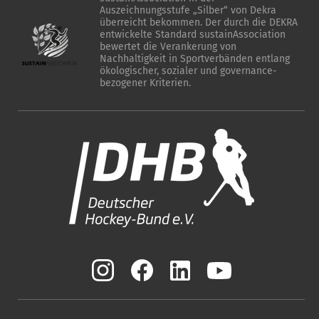
Auszeichnungsstufe „Silber“ von Dekra
überreicht bekommen. Der durch die DEKRA
entwickelte Standard sustainAssociation
bewertet die Verankerung von
Nachhaltigkeit in Sportverbänden entlang
ökologischer, sozialer und governance-
bezogener Kriterien.