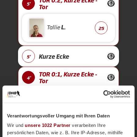
TOR 0:2, Kurze Ecke -
5'
Tor
Tallie
L.
25
Kurze Ecke
5'
TOR 0:1, Kurze Ecke -
4'
Tor
Carolina
N.
7
Verantwortungsvoller Umgang mit Ihren Daten
Wir und
unsere 1022 Partner
verarbeiten Ihre
Kurze Ecke
4'
persönlichen Daten, wie z. B. Ihre IP-Adresse, mithilfe