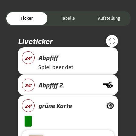
Ticker
Tabelle
Aufstellung
Liveticker
Abpfiff
24'
Spiel beendet
Abpfiff 2.
24'
grüne Karte
24'