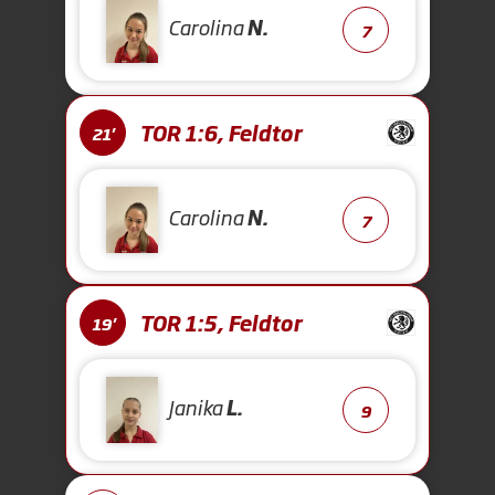
Carolina
N.
7
TOR 1:6, Feldtor
21'
Carolina
N.
7
TOR 1:5, Feldtor
19'
Janika
L.
9