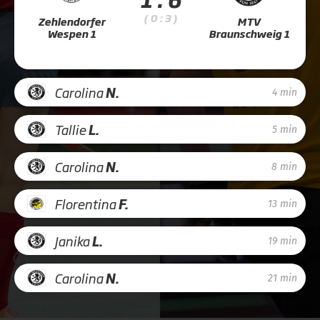
( 0 : 3 )
Zehlendorfer
MTV
Wespen 1
Braunschweig 1
Carolina
N.
4 min
Tallie
L.
5 min
Carolina
N.
8 min
Florentina
F.
13 min
Janika
L.
19 min
Carolina
N.
21 min