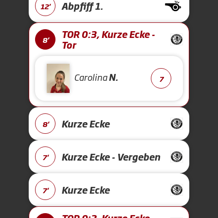
Abpfiff 1.
12'
TOR 0:3, Kurze Ecke -
8'
Tor
Carolina
N.
7
Kurze Ecke
8'
Kurze Ecke - Vergeben
7'
Kurze Ecke
7'