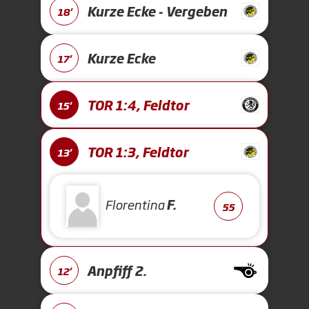
Kurze Ecke - Vergeben
18'
Kurze Ecke
17'
TOR 1:4, Feldtor
15'
TOR 1:3, Feldtor
13'
Florentina
F.
55
Anpfiff 2.
12'