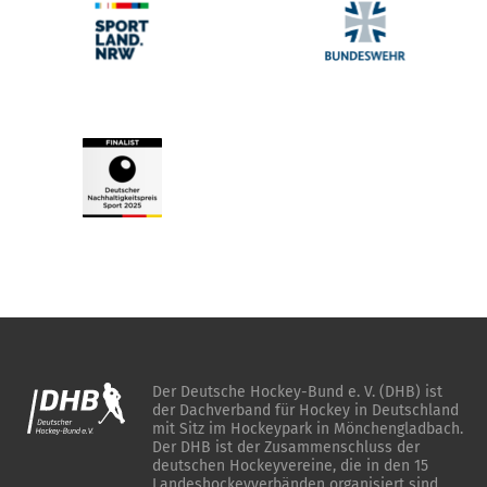
Der Deutsche Hockey-Bund e. V. (DHB) ist
der Dachverband für Hockey in Deutschland
mit Sitz im Hockeypark in Mönchengladbach.
Der DHB ist der Zusammenschluss der
deutschen Hockeyvereine, die in den 15
Landeshockeyverbänden organisiert sind.