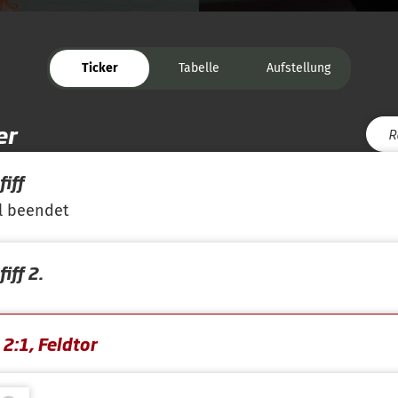
Ticker
Tabelle
Aufstellung
er
R
iff
l beendet
iff 2.
2:1, Feldtor