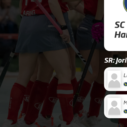
SC 
Ha
SR: Jor
L
M