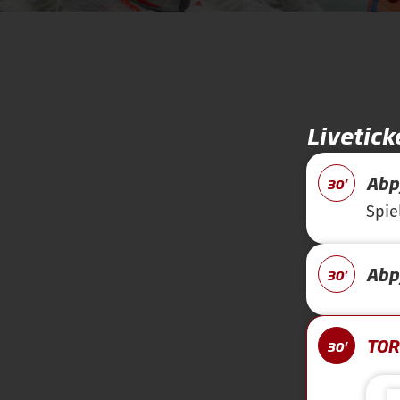
Livetick
Abpf
30'
Spie
Abpf
30'
TOR 
30'