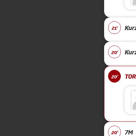
Kur
21'
Kur
20'
TOR
20'
7M
20'