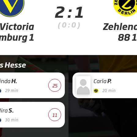
2 : 1
( 0 : 0 )
Victoria
Zehlend
mburg 1
88 1
is Hesse
inda
H.
Carla
P.
25
29 min
20 min
ira
S.
11
30 min