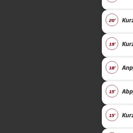
Kur
20'
Kur
19'
Anpf
18'
Abpf
15'
Kur
15'