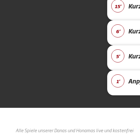
Kur
15'
Kur
6'
Kur
5'
Anpf
1'
Alle Spiele unserer Danas und Honamas live und kostenfrei