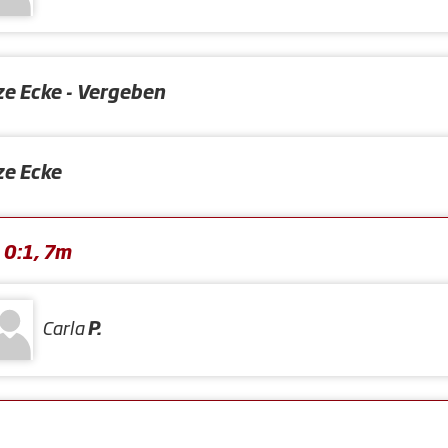
ze Ecke - Vergeben
ze Ecke
 0:1, 7m
Carla
P.