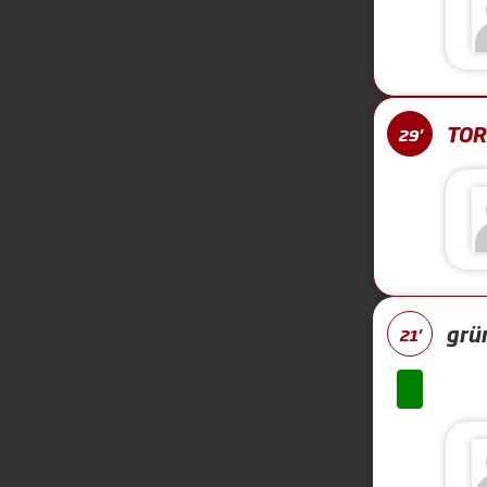
TOR 
29'
grü
21'