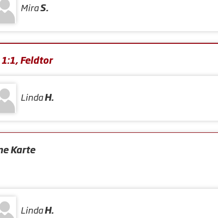
Mira
S.
1:1, Feldtor
Linda
H.
ne Karte
Linda
H.