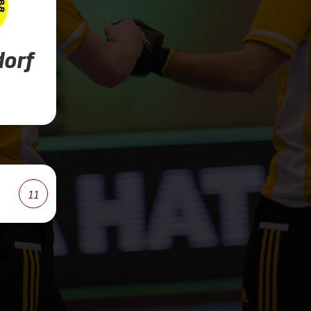
orf
11