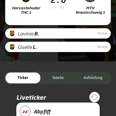
( 1 : 0 )
Harvestehuder
MTV
THC 1
Braunschweig 1
Lavinia
B.
11 min
Giselle
L.
16 min
Ticker
Tabelle
Aufstellung
Liveticker
Abpfiff
24'