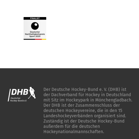
Der Deutsche Hockey-Bund e. V. (DHB) ist
der Dachverband für Hockey in Deutschland
mit Sitz im Hockeypark in Mönchengladbach.
Der DHB ist der Zusammenschluss der
deutschen Hockeyvereine, die in den 15
Landeshockeyverbänden organisiert sind.
Zuständig ist der Deutsche Hockey-Bund
außerdem für die deutschen
Hockeynationalmannschaften.