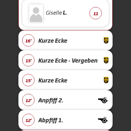
Giselle
L.
11
Kurze Ecke
16'
Kurze Ecke - Vergeben
15'
Kurze Ecke
15'
Anpfiff 2.
12'
Abpfiff 1.
12'