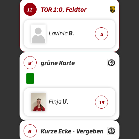
TOR 1:0, Feldtor
11'
Lavinia
B.
5
grüne Karte
8'
Finja
U.
13
Kurze Ecke - Vergeben
6'