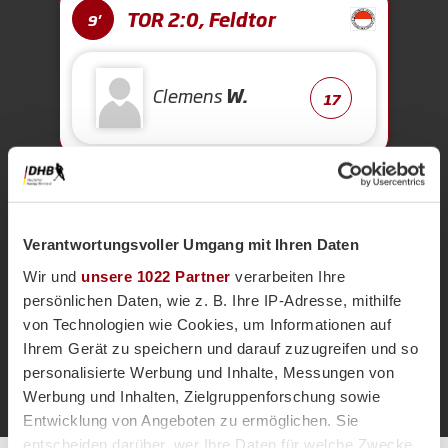
TOR 2:0, Feldtor
9'
Clemens
W.
17
TOR 1:0, Feldtor
8'
Verantwortungsvoller Umgang mit Ihren Daten
Tristan
A.
20
Wir und
unsere 1022 Partner
verarbeiten Ihre
persönlichen Daten, wie z. B. Ihre IP-Adresse, mithilfe
von Technologien wie Cookies, um Informationen auf
Ihrem Gerät zu speichern und darauf zuzugreifen und so
Anpfiff 1.
1'
personalisierte Werbung und Inhalte, Messungen von
Werbung und Inhalten, Zielgruppenforschung sowie
Entwicklung von Angeboten zu ermöglichen. Sie
entscheiden darüber, wer Ihre Daten für welche Zwecke