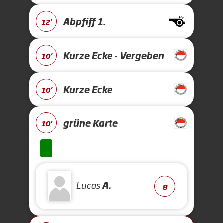
Abpfiff 1.
12'
Kurze Ecke - Vergeben
10'
Kurze Ecke
10'
grüne Karte
10'
Lucas
A.
8