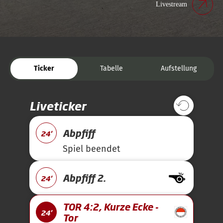
Livestream
Ticker
Tabelle
Aufstellung
Liveticker
Abpfiff
24'
Spiel beendet
Abpfiff 2.
24'
TOR 4:2, Kurze Ecke -
24'
Tor