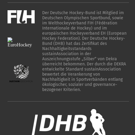
Der Deutsche Hockey-Bund ist Mitglied im
Deutschen Olympischen Sportbund, sowie
im Welthockeyverband FIH (Fédération
Internationale de Hockey) und im
europäischen Hockeyverband EH (European
Hockey Federation). Der Deutsche Hockey-
Bund (DHB) hat das Zertifikat des
Nachhaltigkeitsstandards
sustainAssociation in der
Auszeichnungsstufe „Silber“ von Dekra
überreicht bekommen. Der durch die DEKRA
entwickelte Standard sustainAssociation
bewertet die Verankerung von
Nachhaltigkeit in Sportverbänden entlang
ökologischer, sozialer und governance-
bezogener Kriterien.