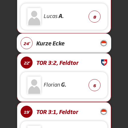
Lucas
A.
8
Kurze Ecke
24'
TOR 3:2, Feldtor
22'
Florian
G.
6
TOR 3:1, Feldtor
19'