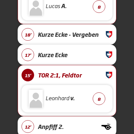
Lucas
A.
8
Kurze Ecke - Vergeben
18'
Kurze Ecke
17'
TOR 2:1, Feldtor
15'
Leonhard
v.
8
Anpfiff 2.
12'