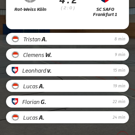
( 2 : 0 )
Rot-Weiss Köln
SC SAFO
Frankfurt 1
Tristan
A.
8 min
Clemens
W.
9 min
Leonhard
v.
15 min
Lucas
A.
19 min
Florian
G.
22 min
Lucas
A.
24 min