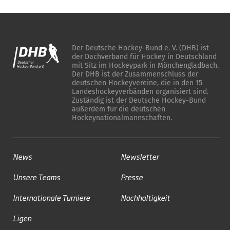
Der Deutsche Hockey-Bund e. V. (DHB) ist
der Dachverband für Hockey in Deutschland
mit Sitz im Hockeypark in Mönchengladbach.
Der DHB ist der Zusammenschluss der
deutschen Hockeyvereine, die in den 15
Landeshockeyverbänden organisiert sind.
Zuständig ist der Deutsche Hockey-Bund
außerdem für die deutschen
Hockeynationalmannschaften.
News
Newsletter
Unsere Teams
Presse
Internationale Turniere
Nachhaltigkeit
Ligen