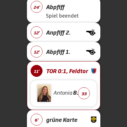
Abpfiff
24'
Spiel beendet
Anpfiff 2.
12'
Abpfiff 1.
12'
TOR 0:1, Feldtor
11'
Antonia
B.
33
grüne Karte
6'