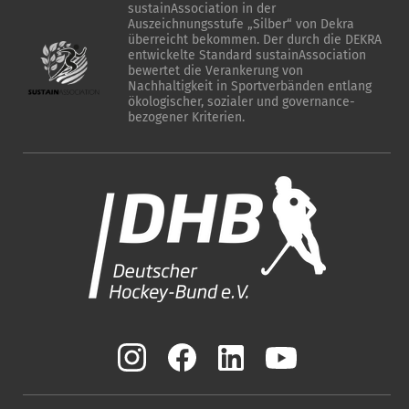
sustainAssociation in der
Auszeichnungsstufe „Silber“ von Dekra
überreicht bekommen. Der durch die DEKRA
entwickelte Standard sustainAssociation
bewertet die Verankerung von
Nachhaltigkeit in Sportverbänden entlang
ökologischer, sozialer und governance-
bezogener Kriterien.