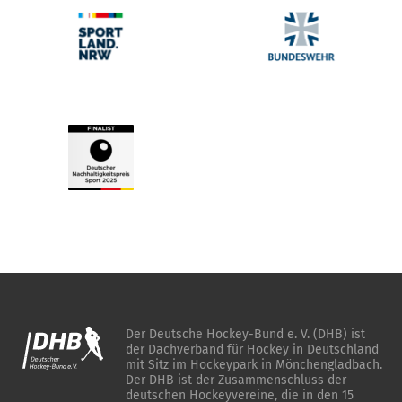
Der Deutsche Hockey-Bund e. V. (DHB) ist
der Dachverband für Hockey in Deutschland
mit Sitz im Hockeypark in Mönchengladbach.
Der DHB ist der Zusammenschluss der
deutschen Hockeyvereine, die in den 15