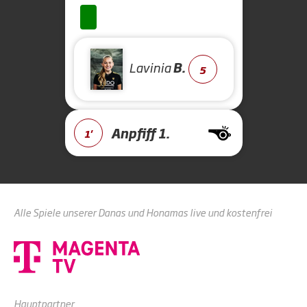
Lavinia
B.
5
Anpfiff 1.
1'
Alle Spiele unserer Danas und Honamas live und kostenfrei
Hauptpartner