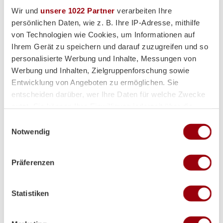
Wir und
unsere 1022 Partner
verarbeiten Ihre
persönlichen Daten, wie z. B. Ihre IP-Adresse, mithilfe
von Technologien wie Cookies, um Informationen auf
Ihrem Gerät zu speichern und darauf zuzugreifen und so
Hauptpartner
personalisierte Werbung und Inhalte, Messungen von
Werbung und Inhalten, Zielgruppenforschung sowie
Entwicklung von Angeboten zu ermöglichen. Sie
entscheiden darüber, wer Ihre Daten für welche Zwecke
nutzt. Sie können Ihre Einwilligung jederzeit über die
Cookie-Erklärung oder durch Klicken auf das Privacy
Einwilligungsauswahl
Trigger Symbol ändern oder widerrufen
Notwendig
Wenn Sie es erlauben, würden wir auch gerne:
Präferenzen
Informationen über Ihre geografische Lage erfassen,
Premium-Partner
welche bis auf einige Meter genau sein können
Ihr Gerät durch aktives Scannen nach bestimmten
Statistiken
Merkmalen (Fingerprinting) identifizieren
Erfahren Sie mehr darüber, wie Ihre persönlichen Daten
verarbeitet werden, und legen Sie Ihre Präferenzen im