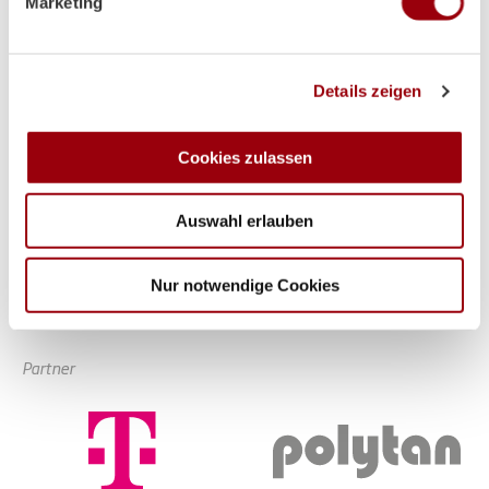
Marketing
Abschnitt Einzelheiten
fest.
Wir verwenden Cookies, um Inhalte und Anzeigen zu
Details zeigen
personalisieren, Funktionen für soziale Medien anbieten
zu können und die Zugriffe auf unsere Website zu
analysieren. Außerdem geben wir Informationen zu Ihrer
Cookies zulassen
Verwendung unserer Website an unsere Partner für
soziale Medien, Werbung und Analysen weiter. Unsere
Auswahl erlauben
Partner führen diese Informationen möglicherweise mit
weiteren Daten zusammen, die Sie ihnen bereitgestellt
haben oder die sie im Rahmen Ihrer Nutzung der Dienste
Nur notwendige Cookies
gesammelt haben.
Partner