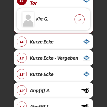
14'
Tor
Kim
G.
2
Kurze Ecke
14'
Kurze Ecke - Vergeben
13'
Kurze Ecke
13'
Anpfiff 2.
12'
Abpfiff 1.
12'