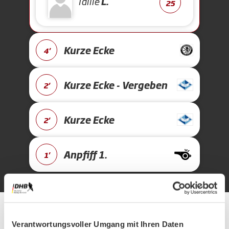
Tallie
L.
25
Kurze Ecke
4'
Kurze Ecke - Vergeben
2'
Kurze Ecke
2'
Anpfiff 1.
1'
Alle Spiele unserer Danas und Honamas live und kostenfrei
Verantwortungsvoller Umgang mit Ihren Daten