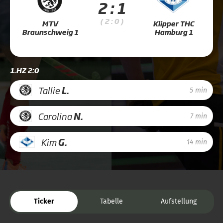
2 : 1
( 2 : 0 )
MTV
Klipper THC
Braunschweig 1
Hamburg 1
1.HZ 2:0
Tallie
L.
5 min
Carolina
N.
7 min
Kim
G.
14 min
Ticker
Tabelle
Aufstellung