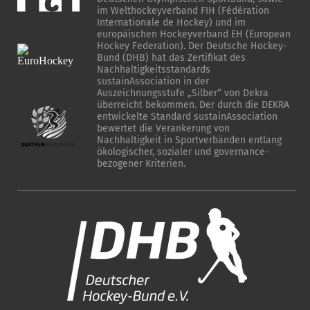
im Welthockeyverband FIH (Fédération
Internationale de Hockey) und im
europäischen Hockeyverband EH (European
Hockey Federation). Der Deutsche Hockey-
Bund (DHB) hat das Zertifikat des
Nachhaltigkeitsstandards
sustainAssociation in der
Auszeichnungsstufe „Silber“ von Dekra
überreicht bekommen. Der durch die DEKRA
entwickelte Standard sustainAssociation
bewertet die Verankerung von
Nachhaltigkeit in Sportverbänden entlang
ökologischer, sozialer und governance-
bezogener Kriterien.