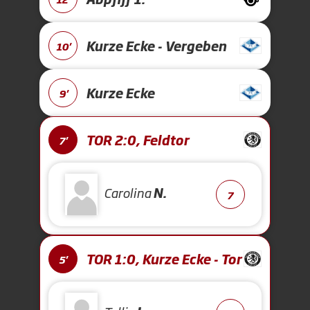
Kurze Ecke - Vergeben
10'
Kurze Ecke
9'
TOR 2:0, Feldtor
7'
Carolina
N.
7
TOR 1:0, Kurze Ecke - Tor
5'