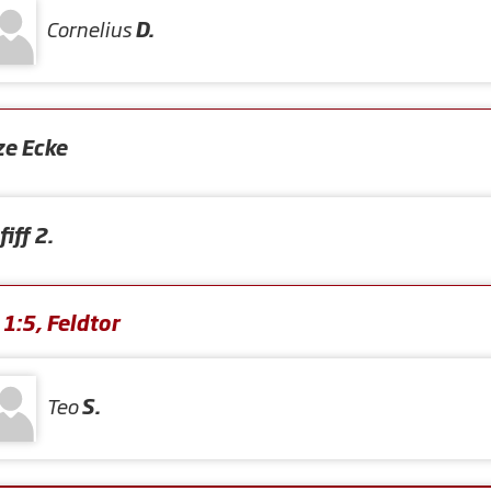
Cornelius
D.
ze Ecke
iff 2.
1:5, Feldtor
Teo
S.