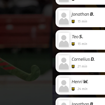
Jonathan
B.
15 min
Teo
S.
15 min
Cornelius
D.
21 min
Henri
W.
24 min
Jonathan
B.