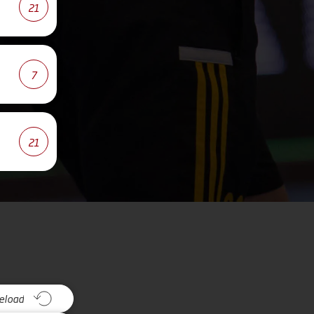
21
7
21
eload