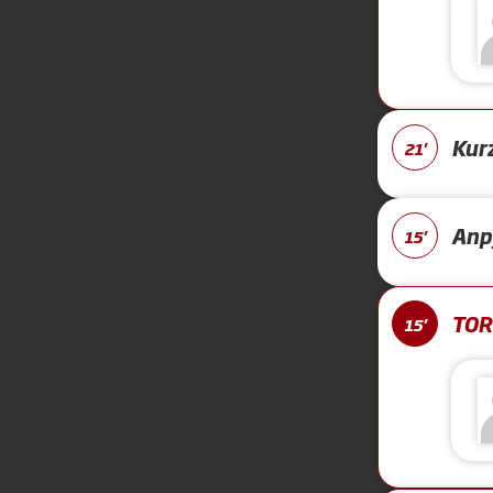
Kur
21'
Anpf
15'
TOR 
15'