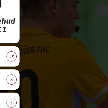
ehud
 1
15
21
26