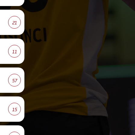
21
11
57
15