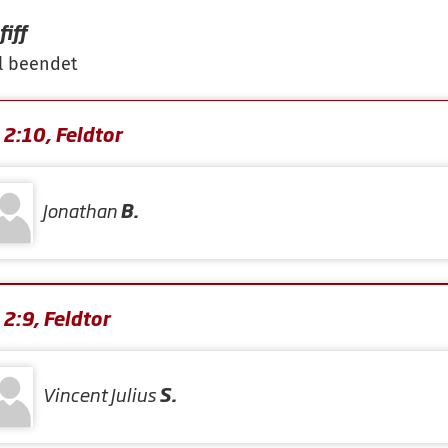
iff
l beendet
2:10, Feldtor
Jonathan
B.
2:9, Feldtor
Vincent Julius
S.