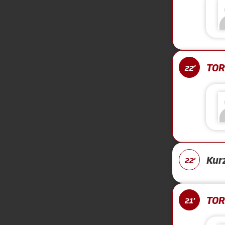
TOR 
22'
Kur
22'
TOR 
21'