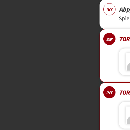
Abpf
30'
Spie
TOR 
29'
TOR 
28'