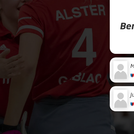
Ber
M
J