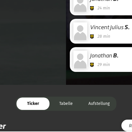
24 min
Vincent Julius
S.
28 min
Jonathan
B.
29 min
Ticker
Tabelle
Aufstellung
er
R