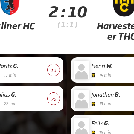
2 : 10
( 1 : 1 )
liner HC
Harvest
er THC
oritz
G.
Henri
W.
10
13 min
14 min
ulius
G.
Jonathan
B.
75
22 min
15 min
Felix
G.
15 min