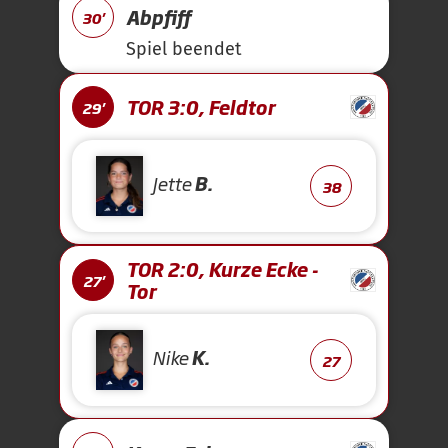
Abpfiff
30'
Spiel beendet
TOR 3:0, Feldtor
29'
Jette
B.
38
TOR 2:0, Kurze Ecke -
27'
Tor
Nike
K.
27