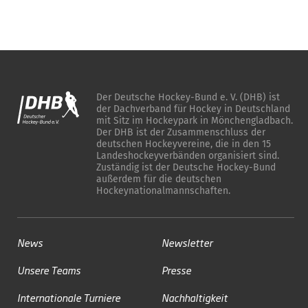
Der Deutsche Hockey-Bund e. V. (DHB) ist
der Dachverband für Hockey in Deutschland
mit Sitz im Hockeypark in Mönchengladbach.
Der DHB ist der Zusammenschluss der
deutschen Hockeyvereine, die in den 15
Landeshockeyverbänden organisiert sind.
Zuständig ist der Deutsche Hockey-Bund
außerdem für die deutschen
Hockeynationalmannschaften.
News
Newsletter
Unsere Teams
Presse
Internationale Turniere
Nachhaltigkeit