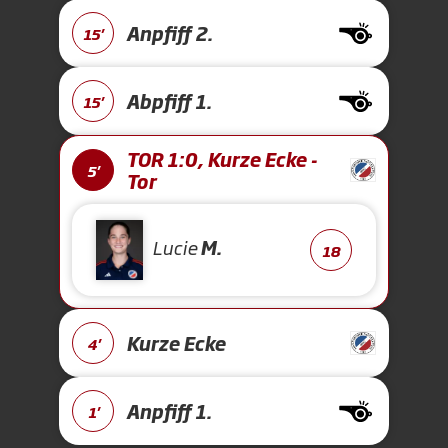
Anpfiff 2.
15'
Abpfiff 1.
15'
TOR 1:0, Kurze Ecke -
5'
Tor
Lucie
M.
18
Kurze Ecke
4'
Anpfiff 1.
1'