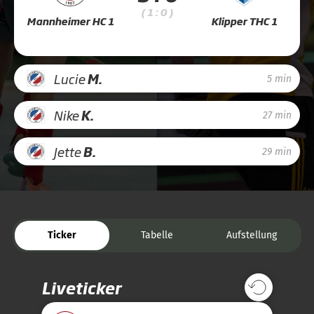
( 1 : 0 )
Mannheimer HC 1
Klipper THC 1
Lucie
M.
5 min
Nike
K.
27 min
Jette
B.
29 min
Ticker
Tabelle
Aufstellung
Liveticker