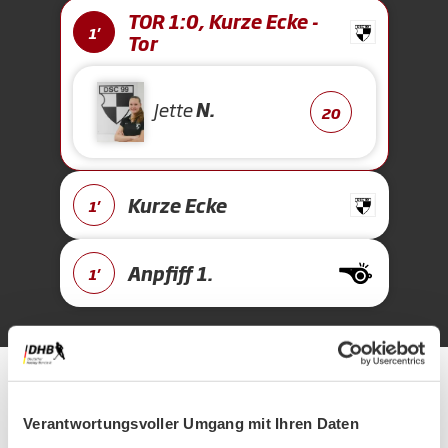
TOR 1:0, Kurze Ecke -
1'
Tor
Jette
N.
20
Kurze Ecke
1'
Anpfiff 1.
1'
Alle Spiele unserer Danas und Honamas live und kostenfrei
Verantwortungsvoller Umgang mit Ihren Daten