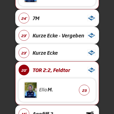
7M
24'
Kurze Ecke - Vergeben
23'
Kurze Ecke
23'
TOR 2:2, Feldtor
20'
Ella
M.
23
Anpfiff 2.
15'