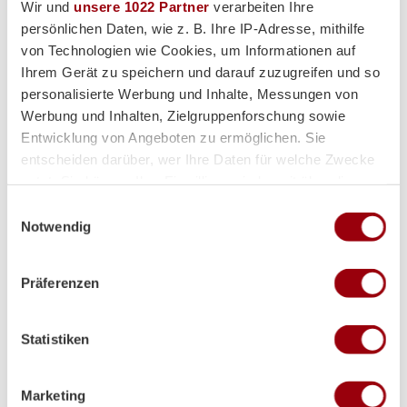
Wir und
unsere 1022 Partner
verarbeiten Ihre
persönlichen Daten, wie z. B. Ihre IP-Adresse, mithilfe
von Technologien wie Cookies, um Informationen auf
Hauptpartner
Ihrem Gerät zu speichern und darauf zuzugreifen und so
personalisierte Werbung und Inhalte, Messungen von
Werbung und Inhalten, Zielgruppenforschung sowie
Entwicklung von Angeboten zu ermöglichen. Sie
entscheiden darüber, wer Ihre Daten für welche Zwecke
nutzt. Sie können Ihre Einwilligung jederzeit über die
Cookie-Erklärung oder durch Klicken auf das Privacy
Einwilligungsauswahl
Trigger Symbol ändern oder widerrufen
Notwendig
Wenn Sie es erlauben, würden wir auch gerne:
Präferenzen
Premium-Partner
Informationen über Ihre geografische Lage erfassen,
welche bis auf einige Meter genau sein können
Ihr Gerät durch aktives Scannen nach bestimmten
Statistiken
Merkmalen (Fingerprinting) identifizieren
Erfahren Sie mehr darüber, wie Ihre persönlichen Daten
verarbeitet werden, und legen Sie Ihre Präferenzen im
Marketing
Abschnitt Einzelheiten
fest.