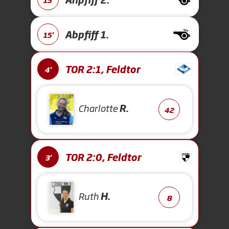
Abpfiff 1.
15'
TOR 2:1, Feldtor
4'
Charlotte
R.
42
TOR 2:0, Feldtor
3'
Ruth
H.
8