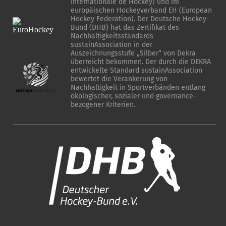
Internationale de Hockey) und im
europäischen Hockeyverband EH (European
Hockey Federation). Der Deutsche Hockey-
Bund (DHB) hat das Zertifikat des
Nachhaltigkeitsstandards
sustainAssociation in der
Auszeichnungsstufe „Silber“ von Dekra
überreicht bekommen. Der durch die DEKRA
entwickelte Standard sustainAssociation
bewertet die Verankerung von
Nachhaltigkeit in Sportverbänden entlang
ökologischer, sozialer und governance-
bezogener Kriterien.