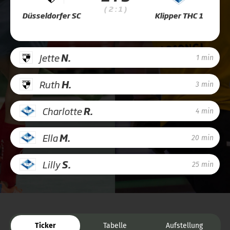
( 2 : 1 )
Düsseldorfer SC
Klipper THC 1
Jette
N.
1 min
Ruth
H.
3 min
Charlotte
R.
4 min
Ella
M.
20 min
Lilly
S.
25 min
Ticker
Tabelle
Aufstellung