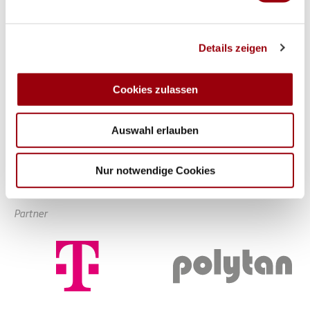
Wir verwenden Cookies, um Inhalte und Anzeigen zu
Details zeigen
personalisieren, Funktionen für soziale Medien anbieten
zu können und die Zugriffe auf unsere Website zu
analysieren. Außerdem geben wir Informationen zu Ihrer
Cookies zulassen
Verwendung unserer Website an unsere Partner für
soziale Medien, Werbung und Analysen weiter. Unsere
Auswahl erlauben
Partner führen diese Informationen möglicherweise mit
weiteren Daten zusammen, die Sie ihnen bereitgestellt
haben oder die sie im Rahmen Ihrer Nutzung der Dienste
Nur notwendige Cookies
gesammelt haben.
Partner