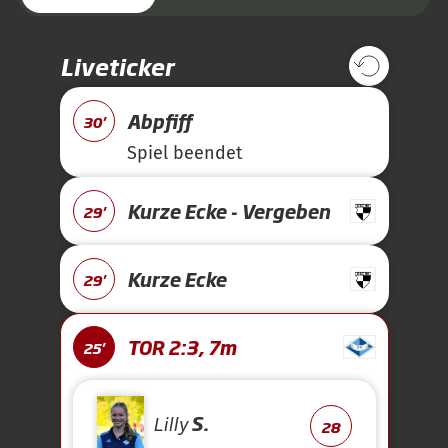
Liveticker
Abpfiff
30'
Spiel beendet
Kurze Ecke - Vergeben
29'
Kurze Ecke
29'
TOR 2:3, 7m
25'
Lilly
S.
28