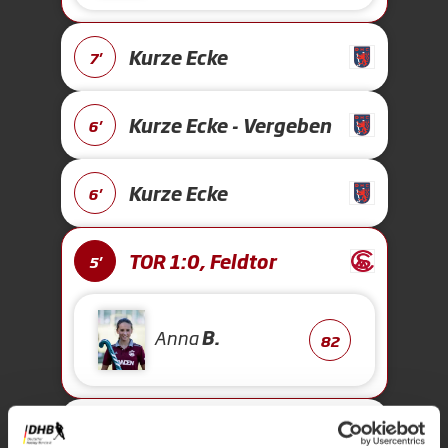
Kurze Ecke
7'
Kurze Ecke - Vergeben
6'
Kurze Ecke
6'
TOR 1:0, Feldtor
5'
Anna
B.
82
Anpfiff 1.
1'