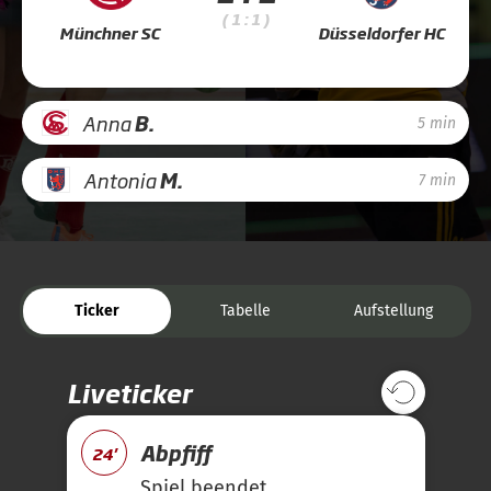
( 1 : 1 )
Münchner SC
Düsseldorfer HC
Anna
B.
5 min
Antonia
M.
7 min
Ticker
Tabelle
Aufstellung
Liveticker
Abpfiff
24'
Spiel beendet