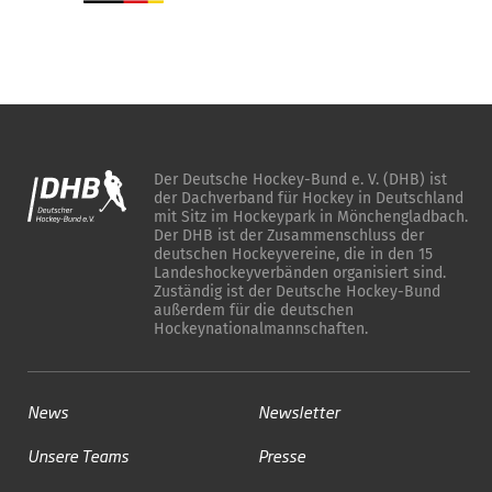
Der Deutsche Hockey-Bund e. V. (DHB) ist
der Dachverband für Hockey in Deutschland
mit Sitz im Hockeypark in Mönchengladbach.
Der DHB ist der Zusammenschluss der
deutschen Hockeyvereine, die in den 15
Landeshockeyverbänden organisiert sind.
Zuständig ist der Deutsche Hockey-Bund
außerdem für die deutschen
Hockeynationalmannschaften.
News
Newsletter
Unsere Teams
Presse