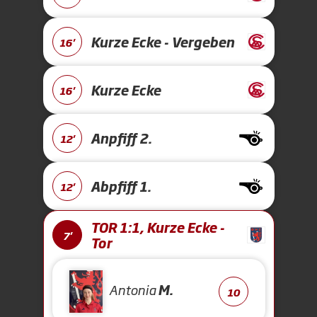
Kurze Ecke - Vergeben
16'
Kurze Ecke
16'
Anpfiff 2.
12'
Abpfiff 1.
12'
TOR 1:1, Kurze Ecke -
7'
Tor
Antonia
M.
10