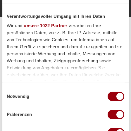
Verantwortungsvoller Umgang mit Ihren Daten
Wir und
unsere 1022 Partner
verarbeiten Ihre
Alle Spiele unserer Danas und Honamas live und kostenfrei
persönlichen Daten, wie z. B. Ihre IP-Adresse, mithilfe
von Technologien wie Cookies, um Informationen auf
Ihrem Gerät zu speichern und darauf zuzugreifen und so
personalisierte Werbung und Inhalte, Messungen von
Werbung und Inhalten, Zielgruppenforschung sowie
Entwicklung von Angeboten zu ermöglichen. Sie
Hauptpartner
entscheiden darüber, wer Ihre Daten für welche Zwecke
nutzt. Sie können Ihre Einwilligung jederzeit über die
Cookie-Erklärung oder durch Klicken auf das Privacy
Einwilligungsauswahl
Trigger Symbol ändern oder widerrufen
Notwendig
Wenn Sie es erlauben, würden wir auch gerne:
Präferenzen
Informationen über Ihre geografische Lage erfassen,
welche bis auf einige Meter genau sein können
Ihr Gerät durch aktives Scannen nach bestimmten