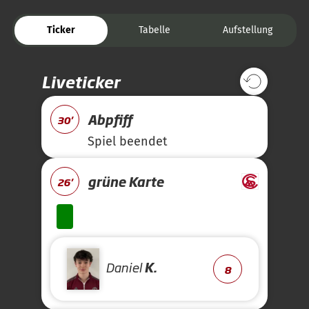
Ticker
Tabelle
Aufstellung
Liveticker
Abpfiff
30'
Spiel beendet
grüne Karte
26'
Daniel
K.
8