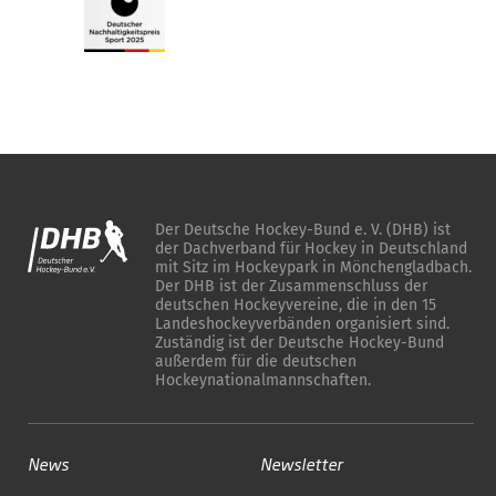
Der Deutsche Hockey-Bund e. V. (DHB) ist
der Dachverband für Hockey in Deutschland
mit Sitz im Hockeypark in Mönchengladbach.
Der DHB ist der Zusammenschluss der
deutschen Hockeyvereine, die in den 15
Landeshockeyverbänden organisiert sind.
Zuständig ist der Deutsche Hockey-Bund
außerdem für die deutschen
Hockeynationalmannschaften.
News
Newsletter