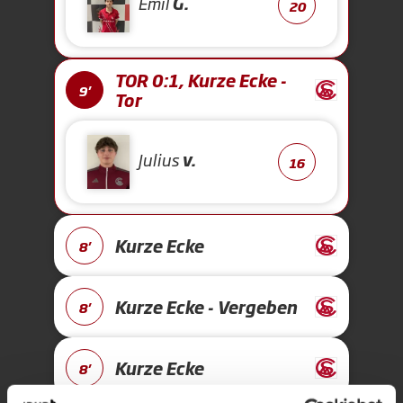
Emil
G.
20
TOR 0:1, Kurze Ecke -
9'
Tor
Julius
v.
16
Kurze Ecke
8'
Kurze Ecke - Vergeben
8'
Kurze Ecke
8'