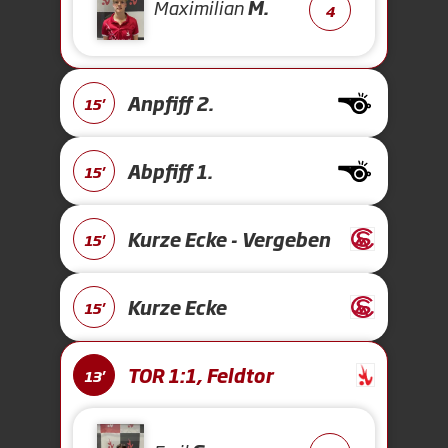
Maximilian
M.
4
Anpfiff 2.
15'
Abpfiff 1.
15'
Kurze Ecke - Vergeben
15'
Kurze Ecke
15'
TOR 1:1, Feldtor
13'