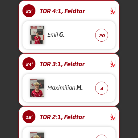
TOR 4:1, Feldtor
25'
Emil
G.
20
TOR 3:1, Feldtor
24'
Maximilian
M.
4
TOR 2:1, Feldtor
18'