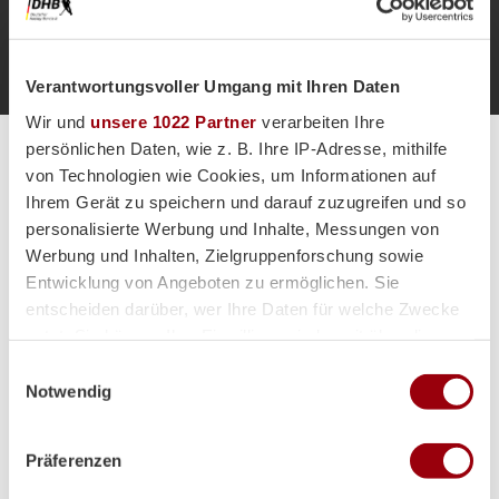
Anpfiff 1.
1'
Verantwortungsvoller Umgang mit Ihren Daten
Wir und
unsere 1022 Partner
verarbeiten Ihre
persönlichen Daten, wie z. B. Ihre IP-Adresse, mithilfe
Alle Spiele unserer Danas und Honamas live und kostenfrei
von Technologien wie Cookies, um Informationen auf
Ihrem Gerät zu speichern und darauf zuzugreifen und so
personalisierte Werbung und Inhalte, Messungen von
Werbung und Inhalten, Zielgruppenforschung sowie
Entwicklung von Angeboten zu ermöglichen. Sie
Hauptpartner
entscheiden darüber, wer Ihre Daten für welche Zwecke
nutzt. Sie können Ihre Einwilligung jederzeit über die
Cookie-Erklärung oder durch Klicken auf das Privacy
Einwilligungsauswahl
Trigger Symbol ändern oder widerrufen
Notwendig
Wenn Sie es erlauben, würden wir auch gerne:
Präferenzen
Informationen über Ihre geografische Lage erfassen,
welche bis auf einige Meter genau sein können