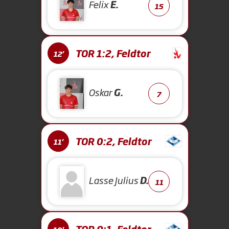
Felix
E.
15
TOR 1:2, Feldtor
12'
Oskar
G.
7
TOR 0:2, Feldtor
11'
Lasse Julius
D.
11