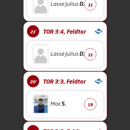
Lasse Julius
D.
11
TOR 3:4, Feldtor
21'
Lasse Julius
D.
11
TOR 3:3, Feldtor
20'
Max
S.
19