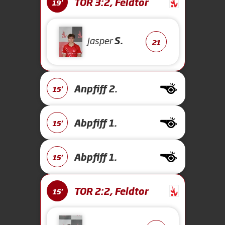
TOR 3:2, Feldtor
19'
Jasper
S.
21
Anpfiff 2.
15'
Abpfiff 1.
15'
Abpfiff 1.
15'
TOR 2:2, Feldtor
15'