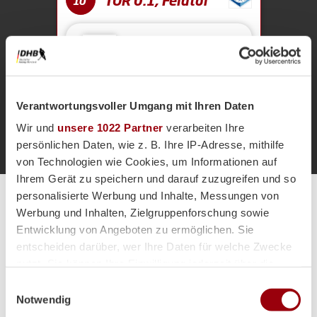
TOR 0:1, Feldtor
10'
Frederik
P.
26
Verantwortungsvoller Umgang mit Ihren Daten
Anpfiff 1.
1'
Wir und
unsere 1022 Partner
verarbeiten Ihre
persönlichen Daten, wie z. B. Ihre IP-Adresse, mithilfe
von Technologien wie Cookies, um Informationen auf
Ihrem Gerät zu speichern und darauf zuzugreifen und so
personalisierte Werbung und Inhalte, Messungen von
Alle Spiele unserer Danas und Honamas live und kostenfrei
Werbung und Inhalten, Zielgruppenforschung sowie
Entwicklung von Angeboten zu ermöglichen. Sie
entscheiden darüber, wer Ihre Daten für welche Zwecke
nutzt. Sie können Ihre Einwilligung jederzeit über die
Cookie-Erklärung oder durch Klicken auf das Privacy
Einwilligungsauswahl
Hauptpartner
Trigger Symbol ändern oder widerrufen
Notwendig