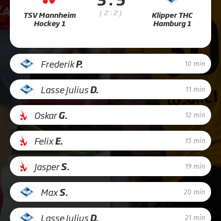
( 2 : 2 )
TSV Mannheim
Klipper THC
Hockey 1
Hamburg 1
Frederik
P.
10 min
Lasse Julius
D.
11 min
Oskar
G.
12 min
Felix
E.
15 min
Jasper
S.
19 min
Max
S.
20 min
Lasse Julius
D.
21 min