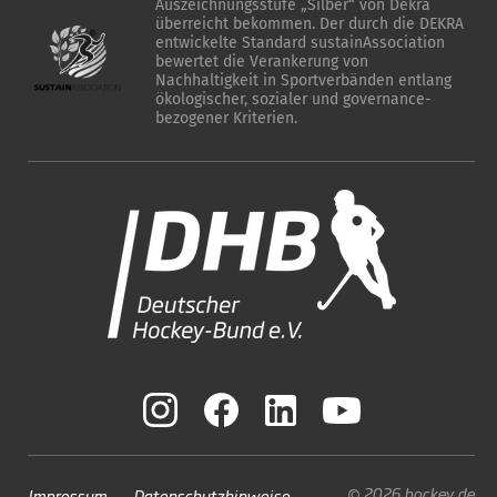
Auszeichnungsstufe „Silber“ von Dekra
überreicht bekommen. Der durch die DEKRA
entwickelte Standard sustainAssociation
bewertet die Verankerung von
Nachhaltigkeit in Sportverbänden entlang
ökologischer, sozialer und governance-
bezogener Kriterien.
© 2026 hockey.de
Impressum
Datenschutzhinweise