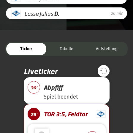
Lasse Julius
D.
26 min
Ticker
Tabelle
Aufstellung
Liveticker
Abpfiff
30'
Spiel beendet
TOR 3:5, Feldtor
26'