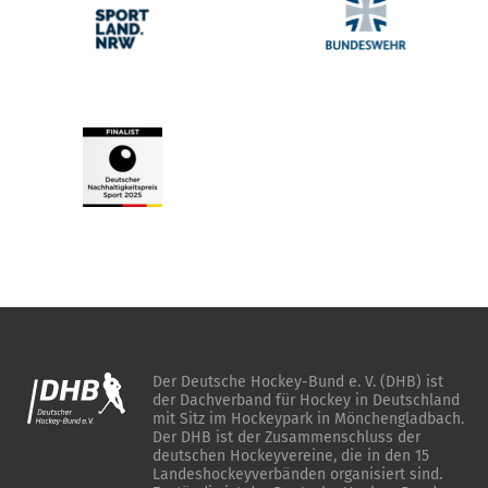
Der Deutsche Hockey-Bund e. V. (DHB) ist
der Dachverband für Hockey in Deutschland
mit Sitz im Hockeypark in Mönchengladbach.
Der DHB ist der Zusammenschluss der
deutschen Hockeyvereine, die in den 15
Landeshockeyverbänden organisiert sind.