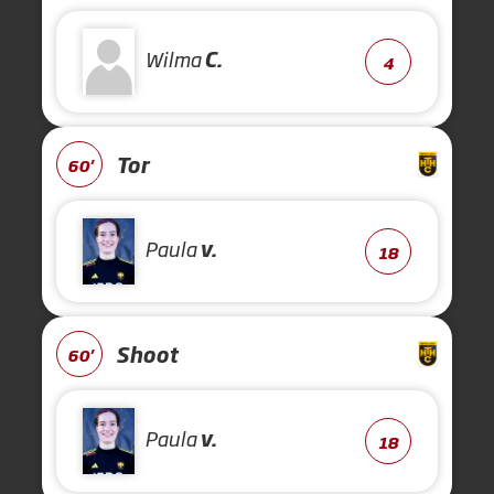
Wilma
C.
4
Tor
60'
Paula
v.
18
Shoot
60'
Paula
v.
18