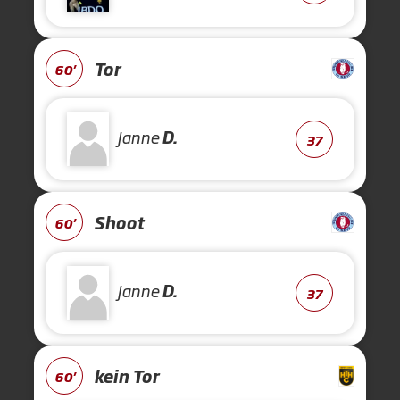
Tor
60'
Janne
D.
37
Shoot
60'
Janne
D.
37
kein Tor
60'