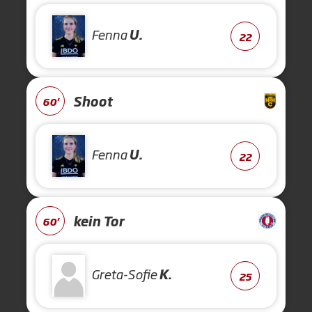
Fenna
U.
22
Shoot
60'
Fenna
U.
22
kein Tor
60'
Greta-Sofie
K.
25