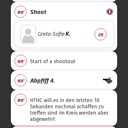
Shoot
60'
Greta-Sofie
K.
25
60'
Start of a shootout
Abpfiff 4.
60'
60'
HTHC will es in den letzten 10
Sekunden nochmal schaffen zu
treffen sind im Kreis werden aber
abgewehrt