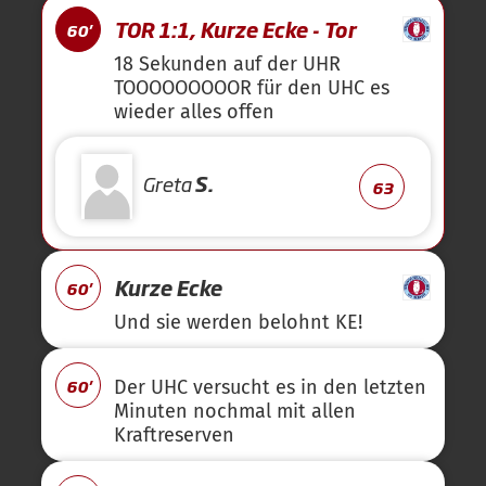
TOR 1:1, Kurze Ecke - Tor
60'
18 Sekunden auf der UHR
TOOOOOOOOOR für den UHC es
wieder alles offen
Greta
S.
63
Kurze Ecke
60'
Und sie werden belohnt KE!
60'
Der UHC versucht es in den letzten
Minuten nochmal mit allen
Kraftreserven