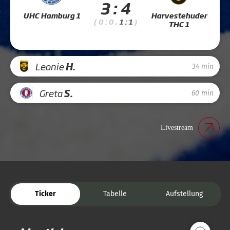
3 : 4
UHC Hamburg 1
Harvestehuder
( 0 : 0 ,
1 : 1
)
THC 1
Leonie
H.
34 min
Greta
S.
60 min
Livestream
Ticker
Tabelle
Aufstellung