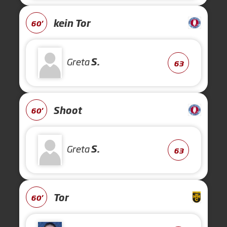
kein Tor
60'
Greta
S.
63
Shoot
60'
Greta
S.
63
Tor
60'