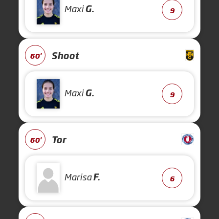
Maxi
G.
9
Shoot
60'
Maxi
G.
9
Tor
60'
Marisa
F.
6