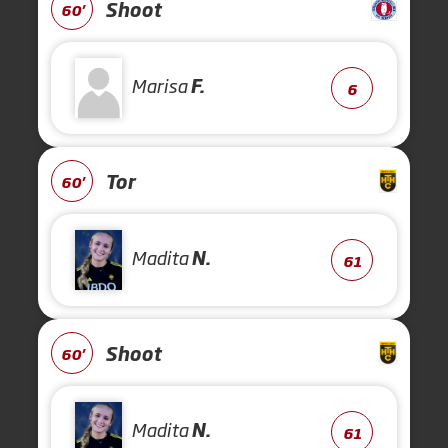
Shoot
60'
Marisa
F.
6
Tor
60'
Madita
N.
61
Shoot
60'
Madita
N.
61