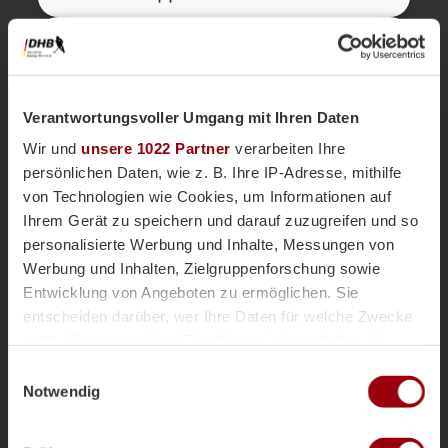
Kurze Ecke
46'
folge Ecke gefährlicher Ball
Verantwortungsvoller Umgang mit Ihren Daten
Kurze Ecke - Vergeben
46'
Wir und
unsere 1022 Partner
verarbeiten Ihre
persönlichen Daten, wie z. B. Ihre IP-Adresse, mithilfe
von Technologien wie Cookies, um Informationen auf
Kurze Ecke
46'
Ihrem Gerät zu speichern und darauf zuzugreifen und so
Fuß
personalisierte Werbung und Inhalte, Messungen von
Werbung und Inhalten, Zielgruppenforschung sowie
Entwicklung von Angeboten zu ermöglichen. Sie
46'
Letztes Viertel es geht los!
entscheiden darüber, wer Ihre Daten für welche Zwecke
nutzt. Sie können Ihre Einwilligung jederzeit über die
Anpfiff 4.
Cookie-Erklärung oder durch Klicken auf das Privacy
45'
Einwilligungsauswahl
Trigger Symbol ändern oder widerrufen
Notwendig
Abpfiff 3.
45'
Wenn Sie es erlauben, würden wir auch gerne: