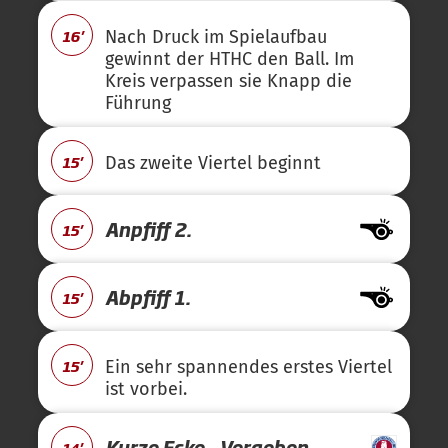
16'
Nach Druck im Spielaufbau
gewinnt der HTHC den Ball. Im
Kreis verpassen sie Knapp die
Führung
15'
Das zweite Viertel beginnt
Anpfiff 2.
15'
Abpfiff 1.
15'
15'
Ein sehr spannendes erstes Viertel
ist vorbei.
Kurze Ecke - Vergeben
14'