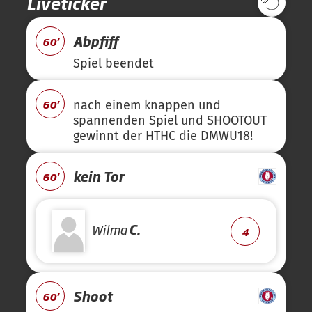
Liveticker
Abpfiff
60'
Spiel beendet
60'
nach einem knappen und
spannenden Spiel und SHOOTOUT
gewinnt der HTHC die DMWU18!
kein Tor
60'
Wilma
C.
4
Shoot
60'