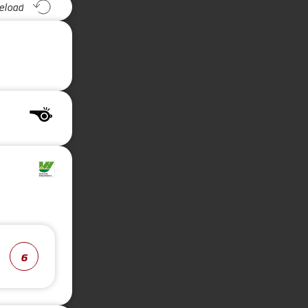
eload
6