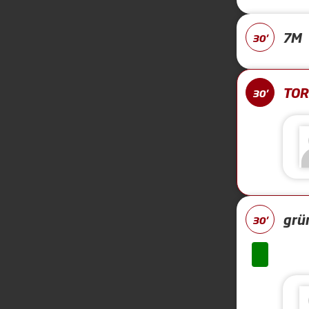
7M
30'
TOR 
30'
grü
30'