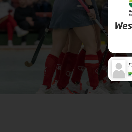
Wes
F