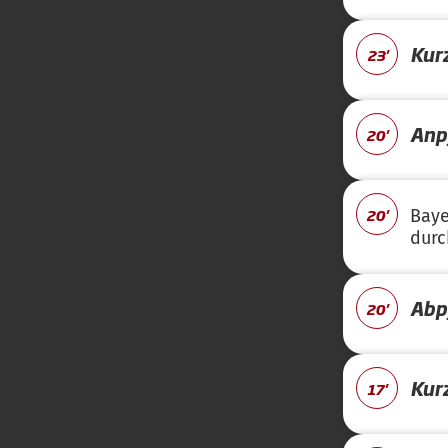
Kur
23'
Anpf
20'
20'
Baye
durc
Abpf
20'
Kur
17'