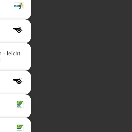
 - leicht
d