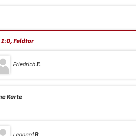
1:0, Feldtor
Friedrich
F.
ne Karte
Leonard
R.