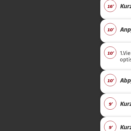
Kur
16'
Anpf
10'
10'
1.Vi
opti
Abpf
10'
Kur
9'
Kur
9'