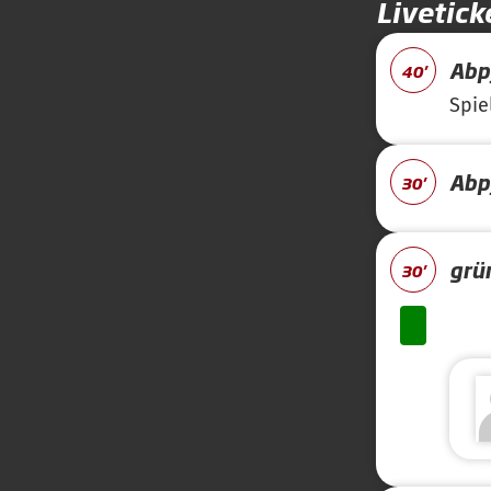
Livetick
Abpf
40'
Spie
Abpf
30'
grü
30'