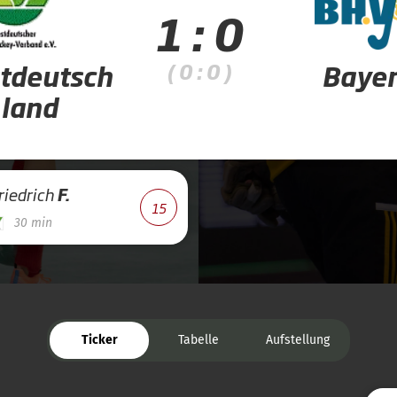
1 : 0
( 0 : 0 )
tdeutsch
Baye
land
riedrich
F.
15
30 min
Ticker
Tabelle
Aufstellung