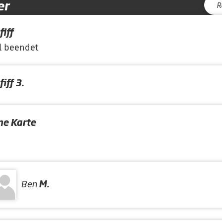
er
R
iff
l beendet
iff 3.
ne Karte
Ben
M.