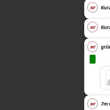
Kur
30'
Kur
30'
grü
30'
7m 
30'